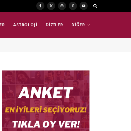
Facebook
X
Instagram
Pinterest
YouTube
(Twitter)
ER
ASTROLOJI
DIZILER
DIĞER