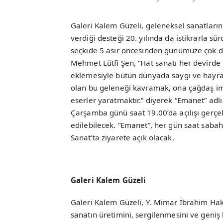
Galeri Kalem Güzeli, geleneksel sanatların
verdiği desteği 20. yılında da istikrarla 
seçkide 5 asır öncesinden günümüze çok değ
Mehmet Lütfi Şen, “Hat sanatı her devirde
eklemesiyle bütün dünyada saygı ve hayr
olan bu geleneği kavramak, ona çağdaş i
eserler yaratmaktır.” diyerek “Emanet” adl
Çarşamba günü saat 19.00’da açılışı gerçek
edilebilecek. “Emanet”, her gün saat saba
Sanat’ta ziyarete açık olacak.
Galeri Kalem Güzeli
Galeri Kalem Güzeli, Y. Mimar İbrahim Hakkı
sanatın üretimini, sergilenmesini ve genis