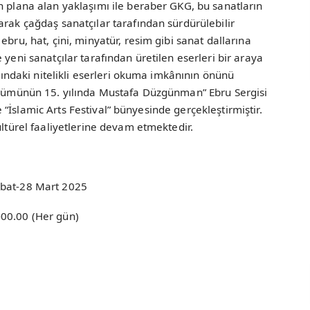
̈n plana alan yaklaşımı ile beraber GKG, bu sanatların
k çağdaş sanatçılar tarafından sürdürülebilir
bru, hat, çini, minyatür, resim gibi sanat dallarına
yeni sanatçılar tarafından üretilen eserleri bir araya
rındaki nitelikli eserleri okuma imkânının önünü
Ölümünün 15. yılında Mustafa Düzgünman” Ebru Sergisi
’de “İslamic Arts Festival” bünyesinde gerçekleştirmiştir.
ültürel faaliyetlerine devam etmektedir.
bat-28 Mart 2025
-00.00 (Her gün)