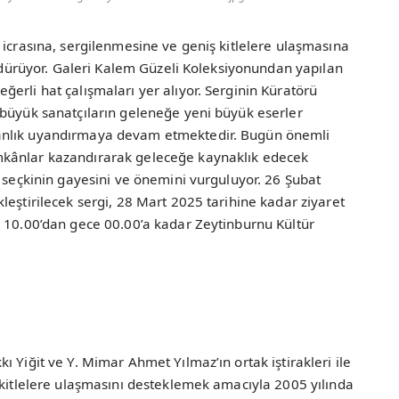
 icrasına, sergilenmesine ve geniş kitlelere ulaşmasına
sürdürüyor. Galeri Kalem Güzeli Koleksiyonundan yapılan
erli hat çalışmaları yer alıyor. Serginin Küratörü
 büyük sanatçıların geleneğe yeni büyük eserler
anlık uyandırmaya devam etmektedir. Bugün önemli
mkânlar kazandırarak geleceğe kaynaklık edecek
ı seçkinin gayesini ve önemini vurguluyor. 26 Şubat
leştirilecek sergi, 28 Mart 2025 tarihine kadar ziyaret
h 10.00’dan gece 00.00’a kadar Zeytinburnu Kültür
 Yiğit ve Y. Mimar Ahmet Yılmaz’ın ortak iştirakleri ile
̧ kitlelere ulaşmasını desteklemek amacıyla 2005 yılında