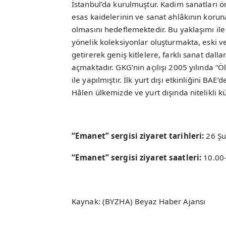
İstanbul’da kurulmuştur. Kadim sanatları o
esas kaidelerinin ve sanat ahlâkının korunara
olmasını hedeflemektedir. Bu yaklaşımı ile e
yönelik koleksiyonlar oluşturmakta, eski ve 
getirerek geniş kitlelere, farklı sanat dalla
açmaktadır. GKG’nin açılışı 2005 yılında “
ile yapılmıştır. İlk yurt dışı etkinliğini BAE
Hâlen ülkemizde ve yurt dışında nitelikli k
“Emanet” sergisi ziyaret tarihleri:
26 Şu
“Emanet” sergisi ziyaret saatleri:
10.00
Kaynak: (BYZHA) Beyaz Haber Ajansı