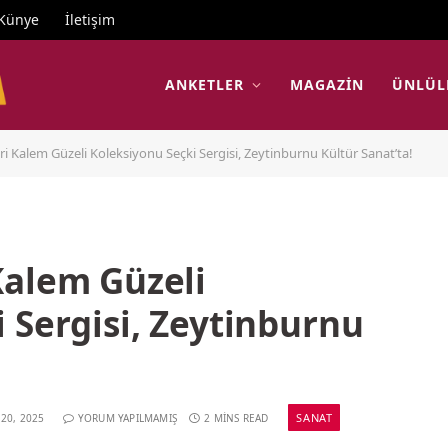
Künye
İletişim
ANKETLER
MAGAZIN
ÜNLÜL
i Kalem Güzeli Koleksiyonu Seçki Sergisi, Zeytinburnu Kültür Sanat’ta!
Kalem Güzeli
 Sergisi, Zeytinburnu
SANAT
 20, 2025
YORUM YAPILMAMIŞ
2 MINS READ