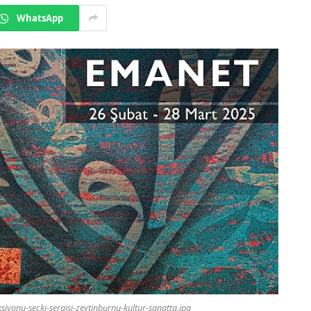
WhatsApp
siyonu-secki-sergisi-zeytinburnu-kultur-sanatta.jpg