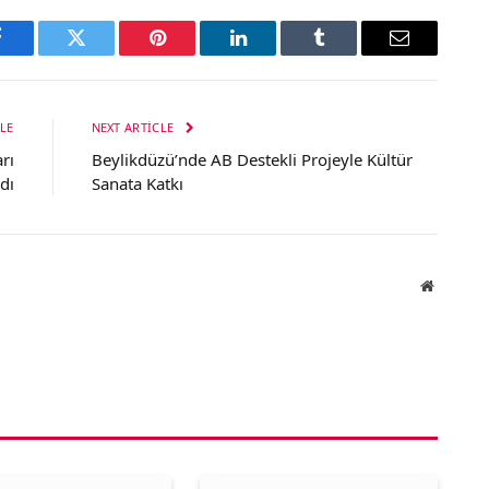
Facebook
Twitter
Pinterest
LinkedIn
Tumblr
Email
LE
NEXT ARTICLE
rı
Beylikdüzü’nde AB Destekli Projeyle Kültür
dı
Sanata Katkı
Website