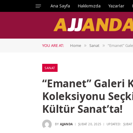
Ana Sayfa
Hakkımızda
Yazarlar
YOU ARE AT:
Home
Sanat
“Emanet” Galer
»
»
SANAT
“Emanet” Galeri 
Koleksiyonu Seçki
Kültür Sanat’ta!
BY
AJJANDA
ŞUBAT 20, 2025
UPDATED:
ŞUBAT