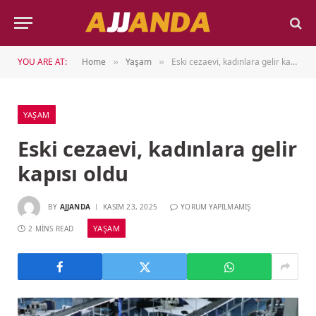
YOU ARE AT:
Home
Yaşam
Eski cezaevi, kadınlara gelir kapısı oldu
»
»
YAŞAM
Eski cezaevi, kadınlara gelir
kapısı oldu
BY
AJJANDA
KASIM 23, 2025
YORUM YAPILMAMIŞ
YAŞAM
2 MINS READ