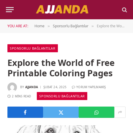
YOU ARE AT:
Home
Sponsorlu Bağlantılar
Explore the World of Free Printable Coloring Pages
»
»
SPONSORLU BAĞLANTILAR
Explore the World of Free
Printable Coloring Pages
BY
AJJANDA
ŞUBAT 24, 2025
YORUM YAPILMAMIŞ
SPONSORLU BAĞLANTILAR
2 MINS READ