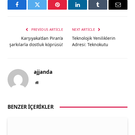
Facebook
Twitter
Pinterest
LinkedIn
Tumblr
Email
PREVIOUS ARTICLE
NEXT ARTICLE
Karşıyaka’dan Piran’a
Teknolojik Yeniliklerin
şarkılarla dostluk köprüsü!
Adresi: Teknokutu
ajjanda
Website
BENZER İÇERIKLER