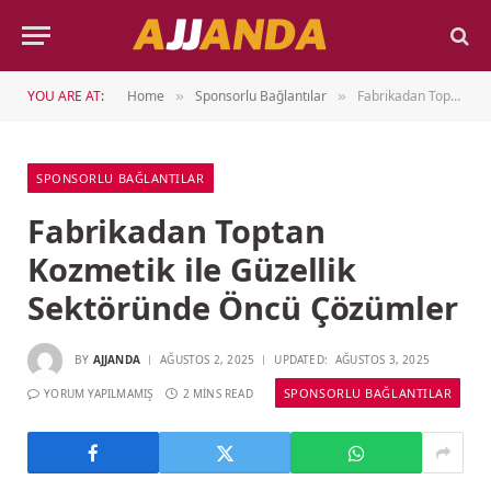
YOU ARE AT:
Home
Sponsorlu Bağlantılar
Fabrikadan Toptan Kozmetik ile Güzellik Sektöründe Öncü Çözümler
»
»
SPONSORLU BAĞLANTILAR
Fabrikadan Toptan
Kozmetik ile Güzellik
Sektöründe Öncü Çözümler
BY
AJJANDA
AĞUSTOS 2, 2025
UPDATED:
AĞUSTOS 3, 2025
SPONSORLU BAĞLANTILAR
YORUM YAPILMAMIŞ
2 MINS READ