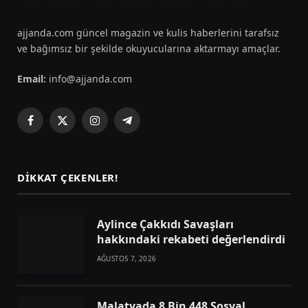
ajjanda.com güncel magazin ve kulis haberlerini tarafsız
ve bağımsız bir şekilde okuyucularına aktarmayı amaçlar.
Email:
info@ajjanda.com
Facebook
X
Instagram
Telegram
(Twitter)
DIKKAT ÇEKENLER!
Aylince Çakkıdı Savaşları
hakkındaki rekabeti değerlendirdi
AĞUSTOS 7, 2026
Malatyada 8 Bin 448 Sosyal