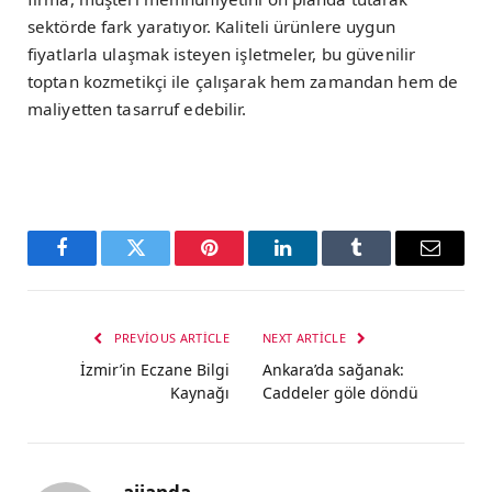
sektörde fark yaratıyor. Kaliteli ürünlere uygun
fiyatlarla ulaşmak isteyen işletmeler, bu güvenilir
toptan kozmetikçi ile çalışarak hem zamandan hem de
maliyetten tasarruf edebilir.
Facebook
Twitter
Pinterest
LinkedIn
Tumblr
Email
PREVIOUS ARTICLE
NEXT ARTICLE
İzmir’in Eczane Bilgi
Ankara’da sağanak:
Kaynağı
Caddeler göle döndü