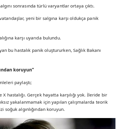
lgını sonrasında türlü varyantlar ortaya çıktı.
atandaşlar, yeni bir salgına karşı oldukça panik
alığına karşı uyarıda bulundu.
n bu hastalık panik oluştururken, Sağlık Bakanı
ğından koruyun”
leleri paylaştı;
X hastalığı. Gerçek hayatta karşılığı yok. İleride bir
lıksız yakalanmamak için yapılan çalışmalarda teorik
izi soğuk algınlığından koruyun.