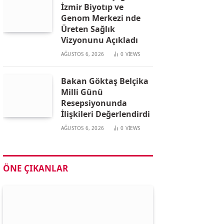
İzmir Biyotıp ve
Genom Merkezi nde
Üreten Sağlık
Vizyonunu Açıkladı
AĞUSTOS 6, 2026
0
VIEWS
Bakan Göktaş Belçika
Milli Günü
Resepsiyonunda
İlişkileri Değerlendirdi
AĞUSTOS 6, 2026
0
VIEWS
ÖNE ÇIKANLAR