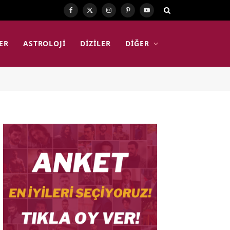
Facebook
X
Instagram
Pinterest
YouTube
(Twitter)
ER
ASTROLOJI
DIZILER
DIĞER