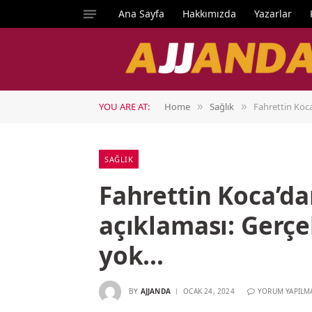
Ana Sayfa
Hakkımızda
Yazarlar
YOU ARE AT:
Home
Sağlık
Fahrettin Koca
»
»
SAĞLIK
Fahrettin Koca’da
açıklaması: Gerçe
yok…
BY
AJJANDA
OCAK 24, 2024
YORUM YAPILM