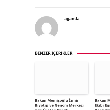
ajjanda
BENZER İÇERIKLER
Bakan Memişoğlu İzmir
Bakan M
Biyotıp ve Genom Merkezi
Ekibi E
nde Üreten Sağlık
Konuşt