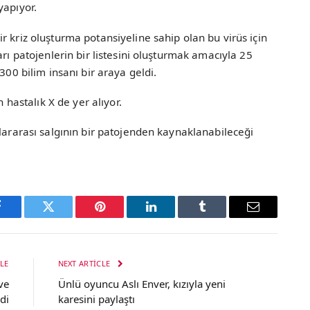
yapıyor.
r kriz oluşturma potansiyeline sahip olan bu virüs için
arı patojenlerin bir listesini oluşturmak amacıyla 25
300 bilim insanı bir araya geldi.
n hastalık X de yer alıyor.
slararası salgının bir patojenden kaynaklanabileceği
Facebook
Twitter
Pinterest
LinkedIn
Tumblr
Email
LE
NEXT ARTICLE
ve
Ünlü oyuncu Aslı Enver, kızıyla yeni
di
karesini paylaştı