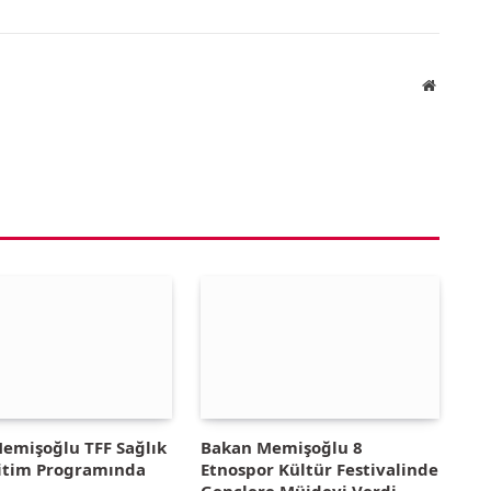
Website
emişoğlu TFF Sağlık
Bakan Memişoğlu 8
ğitim Programında
Etnospor Kültür Festivalinde
u
Gençlere Müjdeyi Verdi