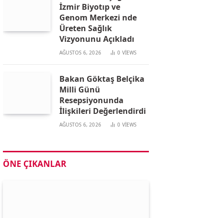
İzmir Biyotıp ve
Genom Merkezi nde
Üreten Sağlık
Vizyonunu Açıkladı
AĞUSTOS 6, 2026
0
VIEWS
Bakan Göktaş Belçika
Milli Günü
Resepsiyonunda
İlişkileri Değerlendirdi
AĞUSTOS 6, 2026
0
VIEWS
ÖNE ÇIKANLAR