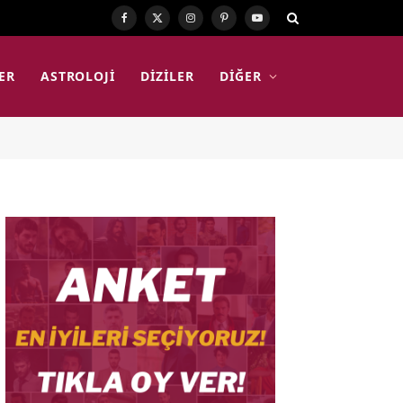
Facebook
X
Instagram
Pinterest
YouTube
(Twitter)
ER
ASTROLOJI
DIZILER
DIĞER