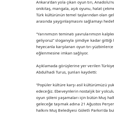
Ankara’dan yola çıkan oyun tırı, Anadolu’n
onikitaş, mangala, aşık oyunu, halat çekme
Türk kültürünün temel taşlarından olan gel
arasında yaygınlaşmasını sağlamayı hedefl
“Yarınımızın teminatı yavrularımızın kalpl
geliyoruz” sloganıyla şimdiye kadar gittiği
heyecanla karşılanan oyun tırı yüzbinlerce
eğlenmesine imkan sağlıyor.
Açıklamada görüşlerine yer verilen Türkiy
Abdulhadi Turus, şunları kaydetti:
“Popüler kültüre karşı asil kültürümüzü yu
edeceğiz. Ebeveynlerin nostaljik bir yolcu
oyun şöleni yaşamaları için bütün Muş halk
geleceğe taşımak adına 21 Ağustos Perşe
halkını Muş Belediyesi Göletli Parkın’da 