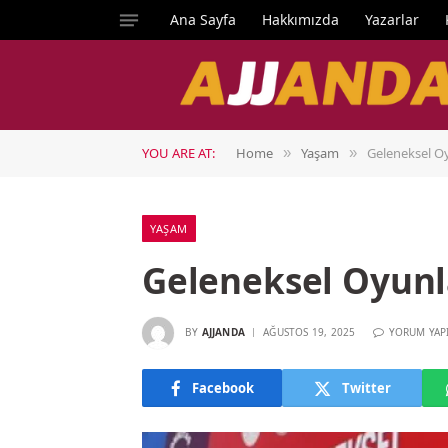
Ana Sayfa
Hakkımızda
Yazarlar
YOU ARE AT:
Home
Yaşam
Geleneksel Oy
»
»
YAŞAM
Geleneksel Oyunla
BY
AJJANDA
AĞUSTOS 19, 2025
YORUM YAP
Facebook
Twitter