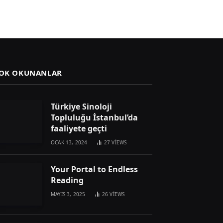
OK OKUNANLAR
Türkiye Sinoloji
Topluluğu İstanbul’da
faaliyete geçti
OCAK 13, 2024
27
VIEWS
Your Portal to Endless
Reading
MAYIS 3, 2025
26
VIEWS