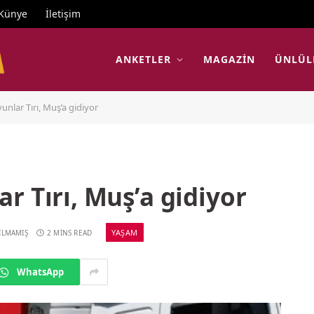
Künye
İletişim
ANKETLER
MAGAZIN
ÜNLÜL
unlar Tırı, Muş’a gidiyor
r Tırı, Muş’a gidiyor
YAŞAM
ILMAMIŞ
2 MINS READ
WhatsApp