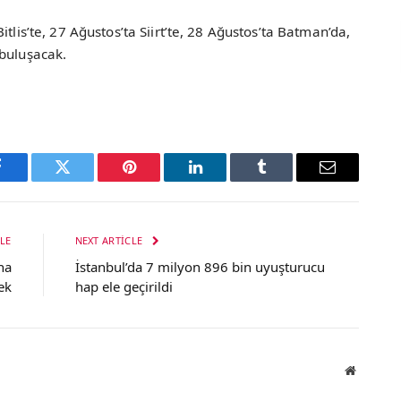
tlis’te, 27 Ağustos’ta Siirt’te, 28 Ağustos’ta Batman’da,
 buluşacak.
Facebook
Twitter
Pinterest
LinkedIn
Tumblr
Email
LE
NEXT ARTICLE
na
İstanbul’da 7 milyon 896 bin uyuşturucu
ek
hap ele geçirildi
Website