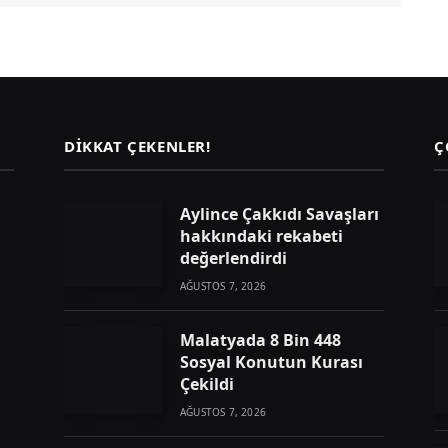
DIKKAT ÇEKENLER!
Ç
Aylince Çakkıdı Savaşları
hakkındaki rekabeti
değerlendirdi
AĞUSTOS 7, 2026
Malatyada 8 Bin 448
Sosyal Konutun Kurası
Çekildi
AĞUSTOS 7, 2026