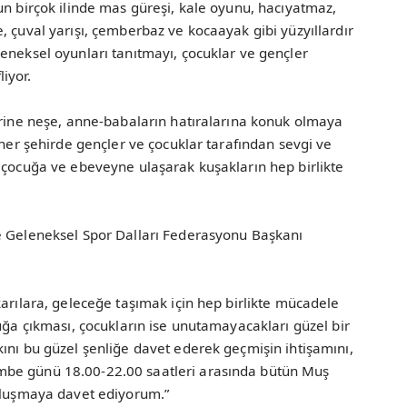
un birçok ilinde mas güreşi, kale oyunu, hacıyatmaz,
, çuval yarışı, çemberbaz ve kocaayak gibi yüzyıllardır
eneksel oyunları tanıtmayı, çocuklar ve gençler
iyor.
erine neşe, anne-babaların hatıralarına konuk olmaya
 her şehirde gençler ve çocuklar tarafından sevgi ve
 çocuğa ve ebeveyne ulaşarak kuşakların hep birlikte
e Geleneksel Spor Dalları Federasyonu Başkanı
karılara, geleceğe taşımak için hep birlikte mücadele
luğa çıkması, çocukların ise unutamayacakları güzel bir
ını bu güzel şenliğe davet ederek geçmişin ihtişamını,
mbe günü 18.00-22.00 saatleri arasında bütün Muş
buluşmaya davet ediyorum.”