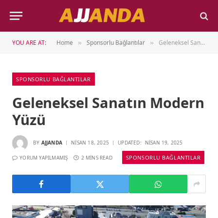
YOU ARE AT:
Home
Sponsorlu Bağlantılar
Geleneksel Sanatın Modern Yüzü
»
»
SPONSORLU BAĞLANTILAR
Geleneksel Sanatın Modern
Yüzü
BY
AJJANDA
NISAN 18, 2025
UPDATED:
NISAN 19, 2025
SPONSORLU BAĞLANTILAR
YORUM YAPILMAMIŞ
2 MINS READ