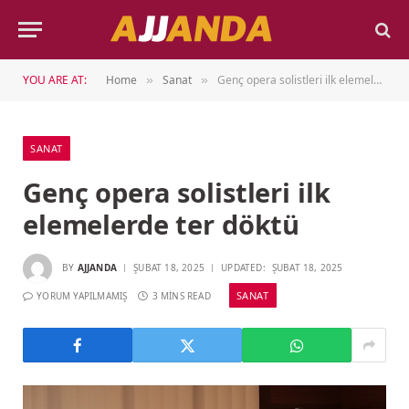
YOU ARE AT:
Home
Sanat
Genç opera solistleri ilk elemelerde ter döktü
»
»
SANAT
Genç opera solistleri ilk
elemelerde ter döktü
BY
AJJANDA
ŞUBAT 18, 2025
UPDATED:
ŞUBAT 18, 2025
SANAT
YORUM YAPILMAMIŞ
3 MINS READ