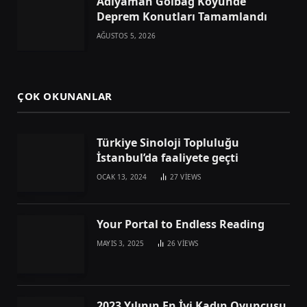
Adıyaman Gölbağ Köyünde
Deprem Konutları Tamamlandı
AĞUSTOS 5, 2026
ÇOK OKUNANLAR
Türkiye Sinoloji Topluluğu
İstanbul’da faaliyete geçti
OCAK 13, 2024
27
VIEWS
Your Portal to Endless Reading
MAYIS 3, 2025
26
VIEWS
2023 Yılının En İyi Kadın Oyuncusu