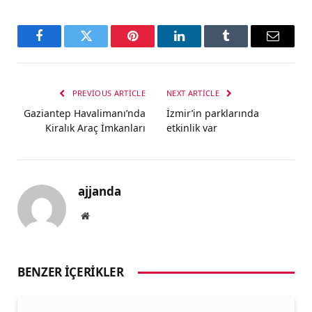
Facebook
Twitter
Pinterest
LinkedIn
Tumblr
Email
PREVIOUS ARTICLE
NEXT ARTICLE
Gaziantep Havalimanı’nda
İzmir’in parklarında
Kiralık Araç İmkanları
etkinlik var
ajjanda
Website
BENZER İÇERIKLER