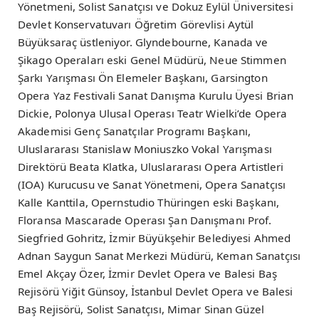
Yönetmeni, Solist Sanatçısı ve Dokuz Eylül Üniversitesi
Devlet Konservatuvarı Öğretim Görevlisi Aytül
Büyüksaraç üstleniyor. Glyndebourne, Kanada ve
Şikago Operaları eski Genel Müdürü, Neue Stimmen
Şarkı Yarışması Ön Elemeler Başkanı, Garsington
Opera Yaz Festivali Sanat Danışma Kurulu Üyesi Brian
Dickie, Polonya Ulusal Operası Teatr Wielki’de Opera
Akademisi Genç Sanatçılar Programı Başkanı,
Uluslararası Stanislaw Moniuszko Vokal Yarışması
Direktörü Beata Klatka, Uluslararası Opera Artistleri
(IOA) Kurucusu ve Sanat Yönetmeni, Opera Sanatçısı
Kalle Kanttila, Opernstudio Thüringen eski Başkanı,
Floransa Mascarade Operası Şan Danışmanı Prof.
Siegfried Gohritz, İzmir Büyükşehir Belediyesi Ahmed
Adnan Saygun Sanat Merkezi Müdürü, Keman Sanatçısı
Emel Akçay Özer, İzmir Devlet Opera ve Balesi Baş
Rejisörü Yiğit Günsoy, İstanbul Devlet Opera ve Balesi
Baş Rejisörü, Solist Sanatçısı, Mimar Sinan Güzel