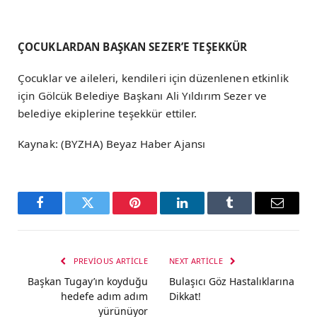
ÇOCUKLARDAN BAŞKAN SEZER’E TEŞEKKÜR
Çocuklar ve aileleri, kendileri için düzenlenen etkinlik
için Gölcük Belediye Başkanı Ali Yıldırım Sezer ve
belediye ekiplerine teşekkür ettiler.
Kaynak: (BYZHA) Beyaz Haber Ajansı
Facebook
Twitter
Pinterest
LinkedIn
Tumblr
Email
PREVIOUS ARTICLE
NEXT ARTICLE
Başkan Tugay’ın koyduğu
Bulaşıcı Göz Hastalıklarına
hedefe adım adım
Dikkat!
yürünüyor