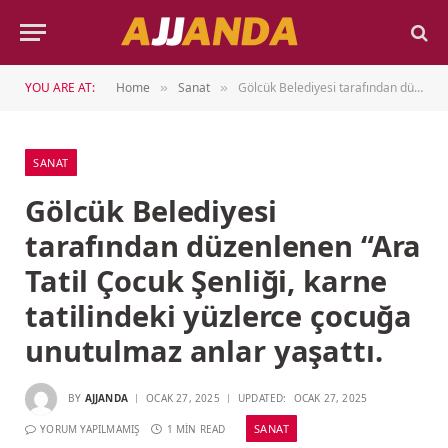
YOU ARE AT:
Home
Sanat
Gölcük Belediyesi tarafından düzenlenen “Ara Tatil Çocuk Şenliği, karne tatilindeki yüzlerce çocuğa unutulmaz anlar yaşattı.
»
»
SANAT
Gölcük Belediyesi
tarafından düzenlenen “Ara
Tatil Çocuk Şenliği, karne
tatilindeki yüzlerce çocuğa
unutulmaz anlar yaşattı.
BY
AJJANDA
OCAK 27, 2025
UPDATED:
OCAK 27, 2025
SANAT
YORUM YAPILMAMIŞ
1 MIN READ