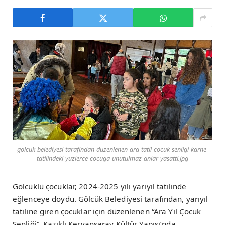
golcuk-belediyesi-tarafindan-duzenlenen-ara-tatil-cocuk-senligi-karne-
tatilindeki-yuzlerce-cocuga-unutulmaz-anlar-yasatti.jpg
Gölcüklü çocuklar, 2024-2025 yılı yarıyıl tatilinde
eğlenceye doydu. Gölcük Belediyesi tarafından, yarıyıl
tatiline giren çocuklar için düzenlenen “Ara Yıl Çocuk
Şenliği”, Kazıklı Kervansaray Kültür Yapısı’nda