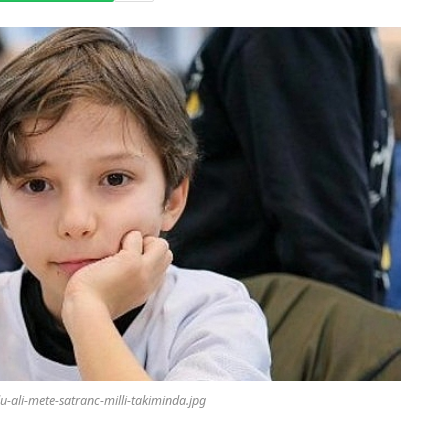
u-ali-mete-satranc-milli-takiminda.jpg