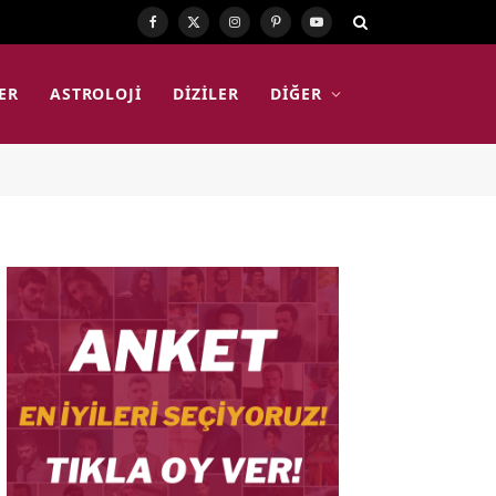
Facebook
X
Instagram
Pinterest
YouTube
(Twitter)
ER
ASTROLOJI
DIZILER
DIĞER