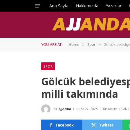
Ana Sayfa
Hakkımızda
Yazarlar
YOU ARE AT:
Home
Spor
Gölcük belediye
»
»
SPOR
Gölcük belediyesp
milli takımında
BY
AJJANDA
OCAK 27, 2025
UPDATED:
OCAK 2
Facebook
Twitter