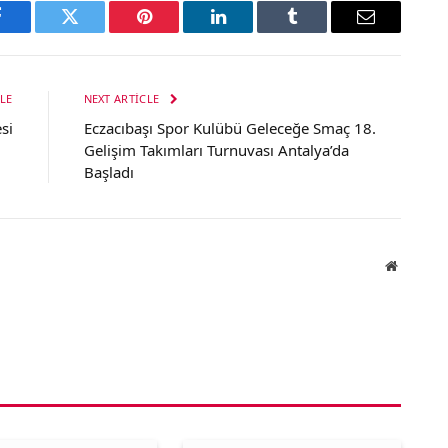
Facebook
Twitter
Pinterest
LinkedIn
Tumblr
Email
LE
NEXT ARTICLE
si
Eczacıbaşı Spor Kulübü Geleceğe Smaç 18.
Gelişim Takımları Turnuvası Antalya’da
Başladı
Website