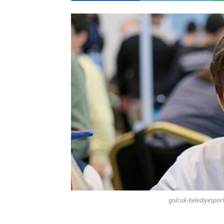
golcuk-belediyesporl