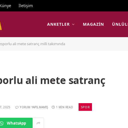
Künye
İletişim
ANKETLER
MAGAZIN
ÜNLÜL
sporlu ali mete satranç milli takımında
orlu ali mete satranç
SPOR
7, 2025
YORUM YAPILMAMIŞ
1 MIN READ
WhatsApp