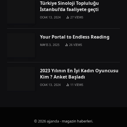
Türkiye Sinoloji Topluluğu
İstanbul’da faaliyete geçti
OCAK 13, 2024
27
VIEWS
Your Portal to Endless Reading
MAYIS 3, 2025
26
VIEWS
2023 Yılının En İyi Kadın Oyuncusu
Kim ? Anket Başladı
OCAK 13, 2024
11
VIEWS
© 2026 ajjanda -
magazin haberleri
.