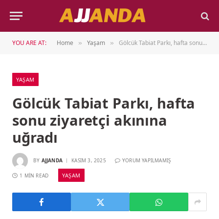
YOU ARE AT:
Home
Yaşam
Gölcük Tabiat Parkı, hafta sonu ziyaretçi akınına uğradı
»
»
YAŞAM
Gölcük Tabiat Parkı, hafta
sonu ziyaretçi akınına
uğradı
BY
AJJANDA
KASIM 3, 2025
YORUM YAPILMAMIŞ
YAŞAM
1 MIN READ