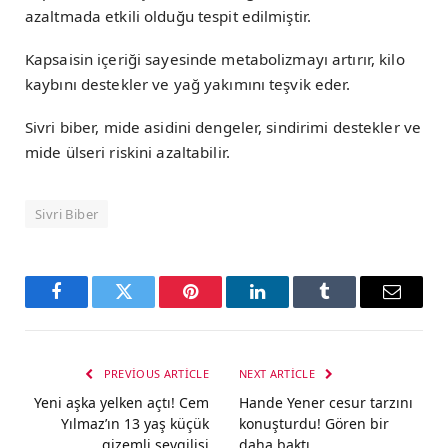
azaltmada etkili olduğu tespit edilmiştir.
Kapsaisin içeriği sayesinde metabolizmayı artırır, kilo
kaybını destekler ve yağ yakımını teşvik eder.
Sivri biber, mide asidini dengeler, sindirimi destekler ve
mide ülseri riskini azaltabilir.
Sivri Biber
Facebook
Twitter
Pinterest
LinkedIn
Tumblr
Email
PREVIOUS ARTICLE
NEXT ARTICLE
Yeni aşka yelken açtı! Cem
Hande Yener cesur tarzını
Yılmaz’ın 13 yaş küçük
konuşturdu! Gören bir
gizemli sevgilisi
daha baktı…