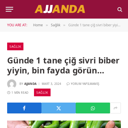
YOU ARE AT:
Home
Sağlık
Günde 1 tane çiğ sivri biber yiyin, bin fayda görün…
»
»
SAĞLIK
Günde 1 tane çiğ sivri biber
yiyin, bin fayda görün…
BY
AJJANDA
MART 3, 2024
YORUM YAPILMAMIŞ
SAĞLIK
1 MIN READ