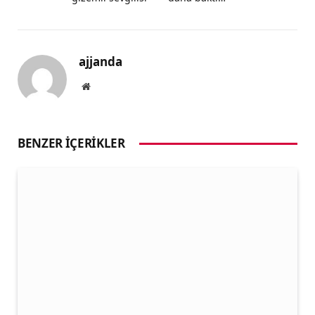
ajjanda
Website
BENZER İÇERIKLER