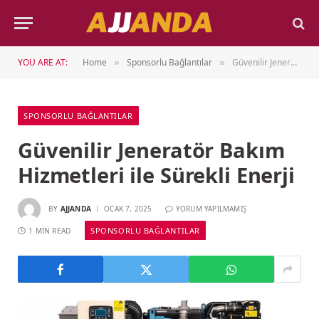
YOU ARE AT:
Home
Sponsorlu Bağlantılar
Güvenilir Jeneratör Bakım Hizmetleri ile Sürekli Enerji
»
»
SPONSORLU BAĞLANTILAR
Güvenilir Jeneratör Bakım
Hizmetleri ile Sürekli Enerji
BY
AJJANDA
OCAK 7, 2025
YORUM YAPILMAMIŞ
SPONSORLU BAĞLANTILAR
1 MIN READ