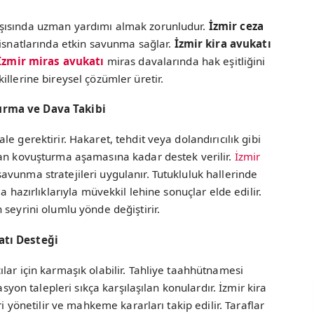
şısında uzman yardımı almak zorunludur.
İzmir ceza
 isnatlarında etkin savunma sağlar.
İzmir kira avukatı
İzmir miras avukatı
miras davalarında hak eşitliğini
llerine bireysel çözümler üretir.
urma ve Dava Takibi
e gerektirir. Hakaret, tehdit veya dolandırıcılık gibi
dan kovuşturma aşamasına kadar destek verilir.
İzmir
vunma stratejileri uygulanır. Tutukluluk hallerinde
a hazırlıklarıyla müvekkil lehine sonuçlar elde edilir.
 seyrini olumlu yönde değiştirir.
atı Desteği
lar için karmaşık olabilir. Tahliye taahhütnamesi
asyon talepleri sıkça karşılaşılan konulardır. İzmir kira
ri yönetilir ve mahkeme kararları takip edilir. Taraflar