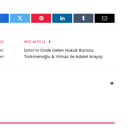
Facebook
Twitter
Pinterest
LinkedIn
Tumblr
Email
LE
NEXT ARTICLE
i:
İzmir’in Önde Gelen Hukuk Bürosu:
ri
Türkmenoğlu & Yılmaz ile Adalet Arayışı
Website