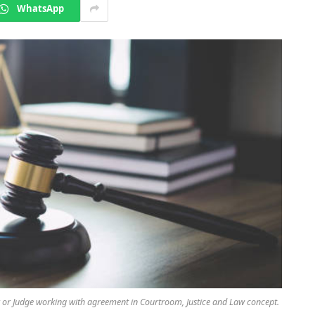
WhatsApp
r or Judge working with agreement in Courtroom, Justice and Law concept.