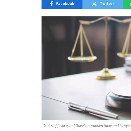
Facebook
Twitter
Scales of justice and Gavel on wooden table and Lawye