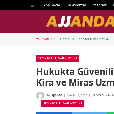
Ana Sayfa
Hakkımızda
Yazarlar
YOU ARE AT:
Home
Sponsorlu Bağlantılar
»
»
SPONSORLU BAĞLANTILAR
Hukukta Güvenilir
Kira ve Miras Uzm
BY
AJJANDA
ARALIK 17, 2025
UPDATED:
ARALI
SPONSORLU BAĞLANTILAR