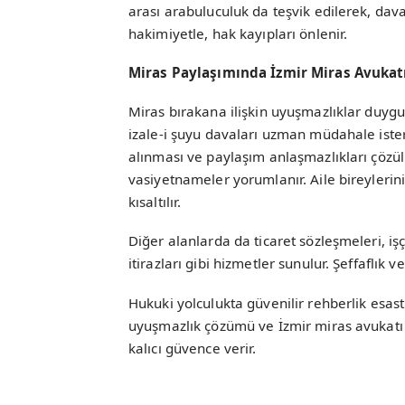
arası arabuluculuk da teşvik edilerek, dava
hakimiyetle, hak kayıpları önlenir.
Miras Paylaşımında İzmir Miras Avukat
Miras bırakana ilişkin uyuşmazlıklar duygus
izale-i şuyu davaları uzman müdahale ister. 
alınması ve paylaşım anlaşmazlıkları çözülür.
vasiyetnameler yorumlanır. Aile bireyleri
kısaltılır.
Diğer alanlarda da ticaret sözleşmeleri, iş
itirazları gibi hizmetler sunulur. Şeffaflık ve
Hukuki yolculukta güvenilir rehberlik esastı
uyuşmazlık çözümü ve İzmir miras avukatı 
kalıcı güvence verir.