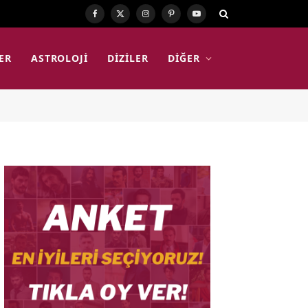
Facebook
X
Instagram
Pinterest
YouTube
(Twitter)
ER
ASTROLOJI
DIZILER
DIĞER