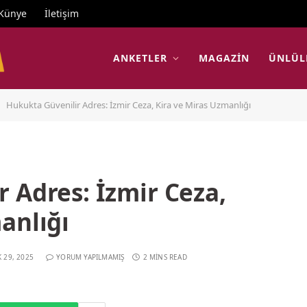
Künye
İletişim
ANKETLER
MAGAZIN
ÜNLÜL
Hukukta Güvenilir Adres: İzmir Ceza, Kira ve Miras Uzmanlığı
 Adres: İzmir Ceza,
anlığı
K 29, 2025
YORUM YAPILMAMIŞ
2 MINS READ