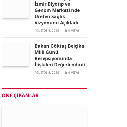
İzmir Biyotıp ve
Genom Merkezi nde
Üreten Sağlık
Vizyonunu Açıkladı
AĞUSTOS 6, 2026
0
VIEWS
Bakan Göktaş Belçika
Milli Günü
Resepsiyonunda
İlişkileri Değerlendirdi
AĞUSTOS 6, 2026
0
VIEWS
ÖNE ÇIKANLAR