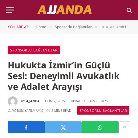
YOU ARE AT:
Home
Sponsorlu Bağlantılar
Hukukta İzmir’in Güçlü Sesi: Deneyimli Avukatlık ve Adalet Arayışı
»
»
SPONSORLU BAĞLANTILAR
Hukukta İzmir’in Güçlü
Sesi: Deneyimli Avukatlık
ve Adalet Arayışı
BY
AJJANDA
EKIM 2, 2025
UPDATED:
EKIM 8, 2025
SPONSORLU BAĞLANTILAR
YORUM YAPILMAMIŞ
2 MINS READ