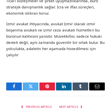
Ticari sözleşmeler ve şirket uyuşmazlıklarında, büro
stratejik danışmanlık sağlar. İcra ve iflas süreçleri,
ekonomik istikrarı korur.
İzmir avukat ihtiyacında, avukat İzmir olarak izmir
boşanma avukatı ve izmir ceza avukatı hizmetleri bu
büronun kalitesini yansıtır. Müvekkiller, sadece hukuki
destek değil, aynı zamanda güvenilir bir ortak bulur. Bu
yolculukta, adaletin her aşamada hissedilmesi için
çalışılır
Facebook
Twitter
Pinterest
LinkedIn
Tumblr
Email
PREVIOUS ARTICLE
NEXT ARTICLE