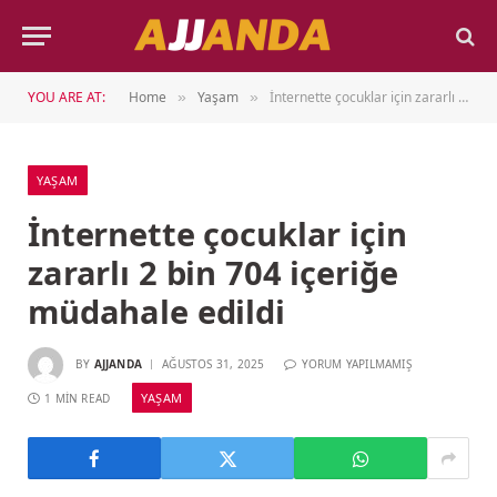
YOU ARE AT:
Home
Yaşam
İnternette çocuklar için zararlı 2 bin 704 içeriğe müdahale edildi
»
»
YAŞAM
İnternette çocuklar için
zararlı 2 bin 704 içeriğe
müdahale edildi
BY
AJJANDA
AĞUSTOS 31, 2025
YORUM YAPILMAMIŞ
YAŞAM
1 MIN READ