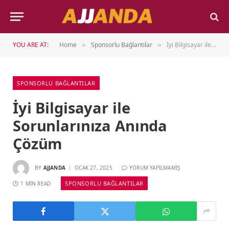
YOU ARE AT:
Home
Sponsorlu Bağlantılar
İyi Bilgisayar ile Sorunlarınıza Anında Çözüm
»
»
SPONSORLU BAĞLANTILAR
İyi Bilgisayar ile
Sorunlarınıza Anında
Çözüm
BY
AJJANDA
OCAK 27, 2025
YORUM YAPILMAMIŞ
SPONSORLU BAĞLANTILAR
1 MIN READ