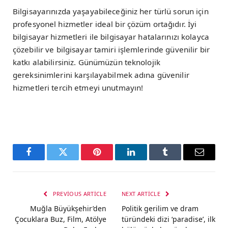
Bilgisayarınızda yaşayabileceğiniz her türlü sorun için
profesyonel hizmetler ideal bir çözüm ortağıdır. İyi
bilgisayar hizmetleri ile bilgisayar hatalarınızı kolayca
çözebilir ve bilgisayar tamiri işlemlerinde güvenilir bir
katkı alabilirsiniz. Günümüzün teknolojik
gereksinimlerini karşılayabilmek adına güvenilir
hizmetleri tercih etmeyi unutmayın!
Facebook
Twitter
Pinterest
LinkedIn
Tumblr
Email
PREVIOUS ARTICLE
NEXT ARTICLE
Muğla Büyükşehir’den
Politik gerilim ve dram
Çocuklara Buz, Film, Atölye
türündeki dizi ‘paradise’, ilk