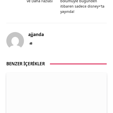
ve Daha Fazlası
bölümüyle bugünden
itibaren sadece disney+’ta
yayında!
ajjanda
Website
BENZER İÇERIKLER