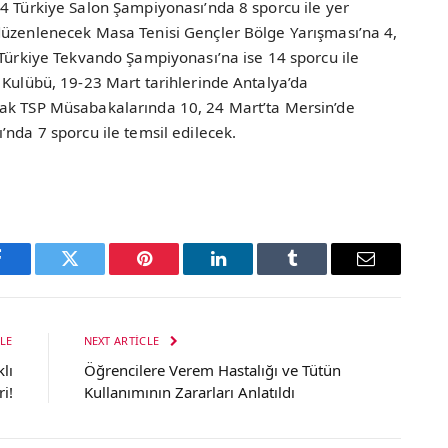
4 Türkiye Salon Şampiyonası’nda 8 sporcu ile yer
düzenlenecek Masa Tenisi Gençler Bölge Yarışması’na 4,
 Türkiye Tekvando Şampiyonası’na ise 14 sporcu ile
 Kulübü, 19-23 Mart tarihlerinde Antalya’da
yak TSP Müsabakalarında 10, 24 Mart’ta Mersin’de
’nda 7 sporcu ile temsil edilecek.
Facebook
Twitter
Pinterest
LinkedIn
Tumblr
Email
LE
NEXT ARTICLE
lı
Öğrencilere Verem Hastalığı ve Tütün
i!
Kullanımının Zararları Anlatıldı