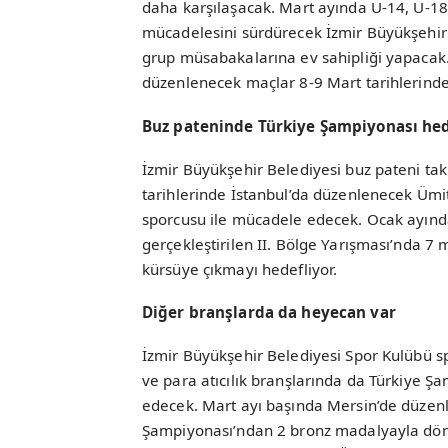
daha karşılaşacak. Mart ayında U-14, U-18 
mücadelesini sürdürecek İzmir Büyükşehir 
grup müsabakalarına ev sahipliği yapacak
düzenlenecek maçlar 8-9 Mart tarihlerind
Buz pateninde Türkiye Şampiyonası hed
İzmir Büyükşehir Belediyesi buz pateni tak
tarihlerinde İstanbul’da düzenlenecek Ümi
sporcusu ile mücadele edecek. Ocak ayında
gerçekleştirilen II. Bölge Yarışması’nda 
kürsüye çıkmayı hedefliyor.
Diğer branşlarda da heyecan var
İzmir Büyükşehir Belediyesi Spor Kulübü sp
ve para atıcılık branşlarında da Türkiye
edecek. Mart ayı başında Mersin’de düzenl
Şampiyonası’ndan 2 bronz madalyayla dönen