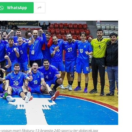
WhatsApp
n-yogun-mart-fiksturu-13-bransta-240-sporcu-ter-dokecek.jpg