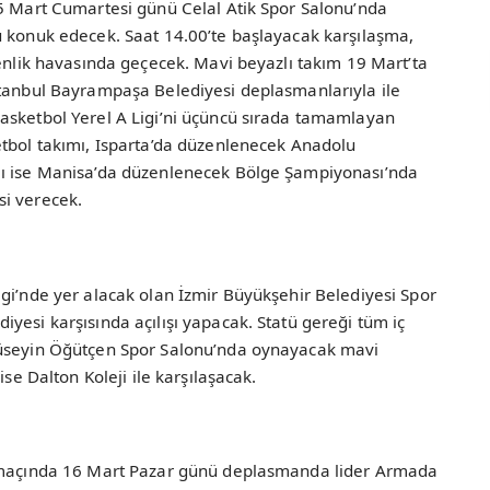
15 Mart Cumartesi günü Celal Atik Spor Salonu’nda
ü konuk edecek. Saat 14.00’te başlayacak karşılaşma,
şenlik havasında geçecek. Mavi beyazlı takım 19 Mart’ta
stanbul Bayrampaşa Belediyesi deplasmanlarıyla ile
asketbol Yerel A Ligi’ni üçüncü sırada tamamlayan
etbol takımı, Isparta’da düzenlenecek Anadolu
mı ise Manisa’da düzenlenecek Bölge Şampiyonası’nda
si verecek.
gi’nde yer alacak olan İzmir Büyükşehir Belediyesi Spor
yesi karşısında açılışı yapacak. Statü gereği tüm iç
Hüseyin Öğütçen Spor Salonu’nda oynayacak mavi
ise Dalton Koleji ile karşılaşacak.
a maçında 16 Mart Pazar günü deplasmanda lider Armada