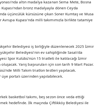
iyonası’nda altın madalya kazanan Sema Mete, Bosna
a Kupası’ndan bronz madalyayla dönen Ceyda
ı’nda üçüncülük kürsüsüne çıkan Soner Kumtaş ve Musa
Avrupa Kupası’nda milli takımımızla birlikte tatamiye
kşehir Belediyesi iş birliğiyle düzenlenecek 2025 İzmir
yükşehir Belediyesi’nin ev sahipliğinde Sasalı’da
esi Spor Kulübü’nün 15 triatleti ile katılacağı İzmir
 oluşacak. Yarış başvuruları için son tarih 9 Mart Pazar.
’nde Milli Takım triatlon testleri yapılacak.
F üye portalı üzerinden yapılabilecek.
rkek basketbol takımı, beş sezon önce veda ettiği
lmek hedefinde. İlk maçında Çiftlikköy Belediyesi ile