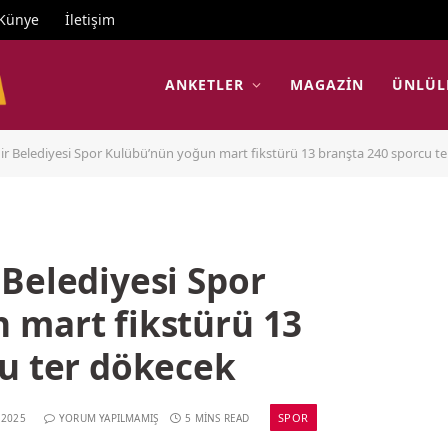
Künye
İletişim
ANKETLER
MAGAZIN
ÜNLÜL
ir Belediyesi Spor Kulübü’nün yoğun mart fikstürü 13 branşta 240 sporcu t
Belediyesi Spor
 mart fikstürü 13
cu ter dökecek
SPOR
 2025
YORUM YAPILMAMIŞ
5 MINS READ