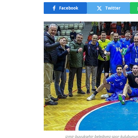
Facebook
Twitter
izmir-buyuksehir-belediyesi-spor-kulubunu