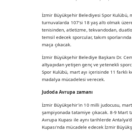
İzmir Büyükşehir Belediyesi Spor Kulübü, 
turnuvalarda 107’si 18 yaş altı olmak üze
tenisinden, atletizme, tekvandodan, duatlo
temsil edecek sporcular, takım sporlarınd
maça çıkacak.
İzmir Büyükşehir Belediye Başkanı Dr. Cem
altyapıdan yetişen genç ve yetenekli sporc
Spor Kulübü, mart ayı içerisinde 11 farklı
madalya mücadelesi verecek.
Judoda Avrupa zamanı
İzmir Büyükşehir’in 10 milli judocusu, mar
şampiyonada tatamiye çıkacak. 8-9 Mart ta
Avrupa Kupası ile aynı tarihlerde Antaly
Kupası’nda mücadele edecek İzmir Büyükşehi