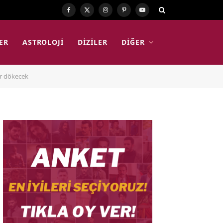
Facebook
X
Instagram
Pinterest
YouTube
(Twitter)
ER
ASTROLOJI
DIZILER
DIĞER
er dökecek