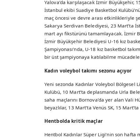
Yalova’da karşılaşacak İzmir Büyükşehir, 
İstanbul ekibi Suadiye Basketbol Kulübü’n
maç öncesi ve devre arası etkinlikleriyle 
Sakarya Serdivan Belediyesi, 23 Mart’ta İ
mart ayı fikstürünü tamamlayacak. İzmir B
İzmir Büyükşehir Belediyesi U-16 kız bask
Şampiyonası’nda, U-18 kız basketbol takı
bir üst şampiyonaya katılabilme mücadele
Kadın voleybol takımı sezonu açıyor
Yeni sezonda Kadınlar Voleybol Bölgesel Li
Kulübü, 10 Mart’ta deplasmanda Urla Beledi
saha maçlarını Bornova’da yer alan Vali 
beyazlılar, 13 Mart’ta Venüs SK, 15 Mart’ta 
Hentbolda kritik maçlar
Hentbol Kadınlar Süper Ligi’nin son haft