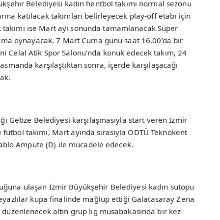
yükşehir Belediyesi kadın hentbol takımı normal sezonu
ına katılacak takımları belirleyecek play-off etabı için
k takımı ise Mart ayı sonunda tamamlanacak Süper
ılaşma oynayacak. 7 Mart Cuma günü saat 16.00’da bir
ni Celal Atik Spor Salonu’nda konuk edecek takım, 24
lasmanda karşılaştıktan sonra, içerde karşılaşacağı
ak.
dığı Gebze Belediyesi karşılaşmasıyla start veren İzmir
 futbol takımı, Mart ayında sırasıyla ODTÜ Teknokent
s Kablo Ampute (D) ile mücadele edecek.
uğuna ulaşan İzmir Büyükşehir Belediyesi kadın sutopu
beyazlılar kupa finalinde mağlup ettiği Galatasaray Zena
a düzenlenecek altın grup lig müsabakasında bir kez