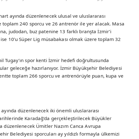
mart ayında düzenlenecek ulusal ve uluslararası
re toplam 240 sporcu ve 26 antrenör ile yer alacak. Masa
na, judodan, buz patenine 13 farklı branşta İzmir’i
a ise 10’u Süper Lig müsabakası olmak üzere toplam 32
il Tugay’ın spor kenti İzmir hedefi doğrultusunda
ular geleceğe hazırlanıyor. İzmir Büyükşehir Belediyesi
 kentte toplam 266 sporcu ve antrenörüyle puan, kupa ve
t ayında düzenlenecek iki önemli uluslararası
rihlerinde Karadağ’da gerçekleştirilecek Büyükler
a’da düzenlenecek Ümitler Nazım Canca Avrupa
r Belediyesi sporcuları ay yıldızlı formayla ülkemizi