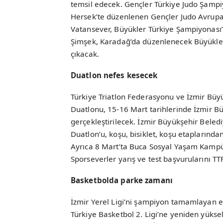
temsil edecek. Gençler Türkiye Judo Şamp
Hersek’te düzenlenen Gençler Judo Avrup
Vatansever, Büyükler Türkiye Şampiyonas
Şimşek, Karadağ’da düzenlenecek Büyükler 
çıkacak.
Duatlon nefes kesecek
Türkiye Triatlon Federasyonu ve İzmir Büyü
Duatlonu, 15-16 Mart tarihlerinde İzmir Bü
gerçekleştirilecek. İzmir Büyükşehir Belediy
Duatlon’u, koşu, bisiklet, koşu etaplarından
Ayrıca 8 Mart’ta Buca Sosyal Yaşam Kampüsü
Sporseverler yarış ve test başvurularını TT
Basketbolda parke zamanı
İzmir Yerel Ligi’ni şampiyon tamamlayan e
Türkiye Basketbol 2. Ligi’ne yeniden yükse