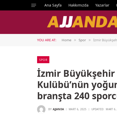
Ana Sayfa
Hakkımızda
Yazarlar
YOU ARE AT:
Home
Spor
İzmir Büyükşeh
»
»
SPOR
İzmir Büyükşehir 
Kulübü’nün yoğun
branşta 240 spor
BY
AJJANDA
MART 6, 2025
UPDATED:
MART 6,