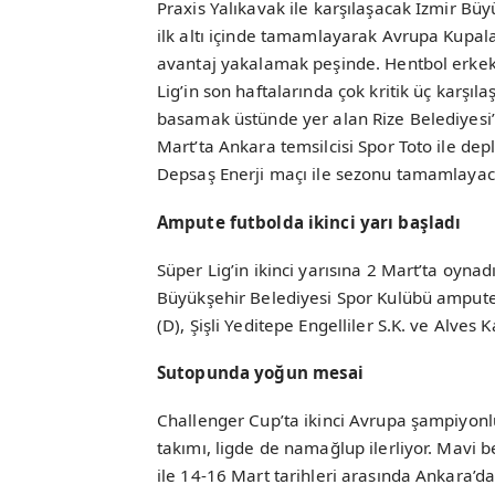
Praxis Yalıkavak ile karşılaşacak İzmir Bü
ilk altı içinde tamamlayarak Avrupa Kupalar
avantaj yakalamak peşinde. Hentbol erke
Lig’in son haftalarında çok kritik üç karş
basamak üstünde yer alan Rize Belediyesi’
Mart’ta Ankara temsilcisi Spor Toto ile dep
Depsaş Enerji maçı ile sezonu tamamlayac
Ampute futbolda ikinci yarı başladı
Süper Lig’in ikinci yarısına 2 Mart’ta oyna
Büyükşehir Belediyesi Spor Kulübü ampute
(D), Şişli Yeditepe Engelliler S.K. ve Alve
Sutopunda yoğun mesai
Challenger Cup’ta ikinci Avrupa şampiyonl
takımı, ligde de namağlup ilerliyor. Mavi 
ile 14-16 Mart tarihleri arasında Ankara’d