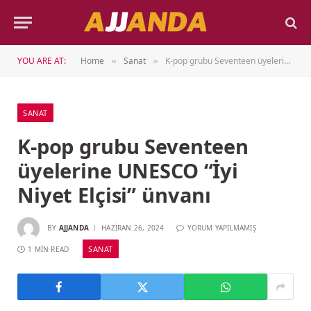
YOU ARE AT:
Home
Sanat
K-pop grubu Seventeen üyelerine UNESCO “İyi Niyet Elçisi” ünvanı
»
»
SANAT
K-pop grubu Seventeen
üyelerine UNESCO “İyi
Niyet Elçisi” ünvanı
BY
AJJANDA
HAZIRAN 26, 2024
YORUM YAPILMAMIŞ
SANAT
1 MIN READ