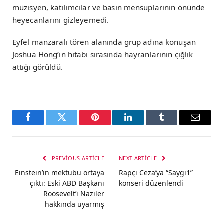
müzisyen, katılımcılar ve basın mensuplarının önünde
heyecanlarını gizleyemedi.
Eyfel manzaralı tören alanında grup adına konuşan
Joshua Hong’ın hitabı sırasında hayranlarının çığlık
attığı görüldü.
Facebook
Twitter
Pinterest
LinkedIn
Tumblr
Email
PREVIOUS ARTICLE
NEXT ARTICLE
Einstein’ın mektubu ortaya
Rapçi Ceza’ya “Saygı1”
çıktı: Eski ABD Başkanı
konseri düzenlendi
Roosevelt’i Naziler
hakkında uyarmış