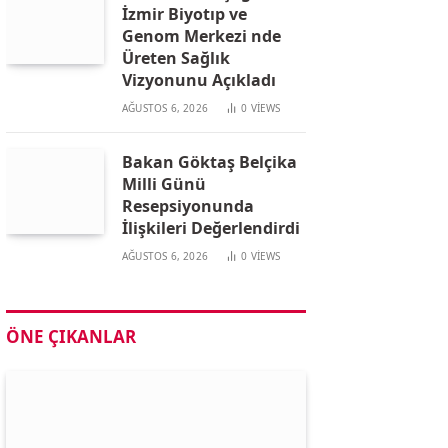
İzmir Biyotıp ve
Genom Merkezi nde
Üreten Sağlık
Vizyonunu Açıkladı
AĞUSTOS 6, 2026
0
VIEWS
Bakan Göktaş Belçika
Milli Günü
Resepsiyonunda
İlişkileri Değerlendirdi
AĞUSTOS 6, 2026
0
VIEWS
ÖNE ÇIKANLAR