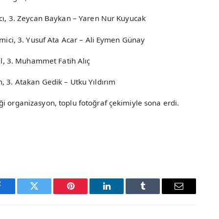
ğcı, 3. Zeycan Baykan – Yaren Nur Kuyucak
emici, 3. Yusuf Ata Acar – Ali Eymen Günay
nel, 3. Muhammet Fatih Alıç
, 3. Atakan Gedik – Utku Yıldırım
i organizasyon, toplu fotoğraf çekimiyle sona erdi.
Facebook
Twitter
Pinterest
LinkedIn
Tumblr
Email