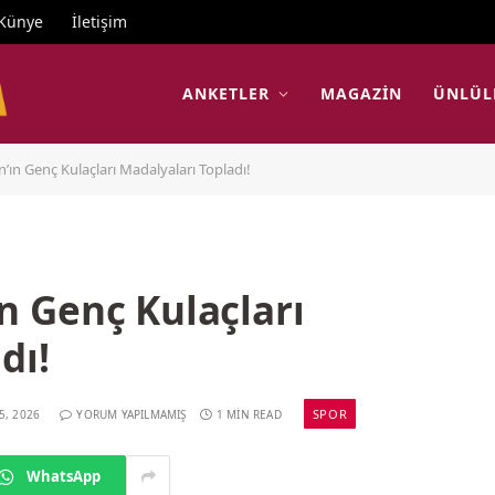
Künye
İletişim
ANKETLER
MAGAZIN
ÜNLÜL
ın Genç Kulaçları Madalyaları Topladı!
 Genç Kulaçları
dı!
SPOR
5, 2026
YORUM YAPILMAMIŞ
1 MIN READ
WhatsApp