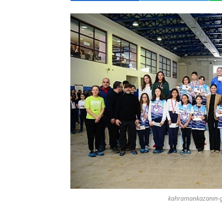
kahramankazanin-ge