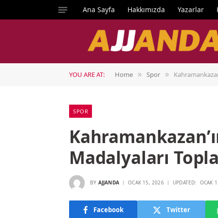
Ana Sayfa
Hakkımızda
Yazarlar
YOU ARE AT:
Home
Spor
Kahramankazan’
»
»
SPOR
Kahramankazan’ın
Madalyaları Topla
BY
AJJANDA
OCAK 15, 2026
UPDATED:
OCAK 1
Facebook
Twitter