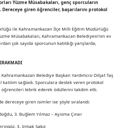
rları Yüzme Müsabakaları, genç sporcuların
Dereceye giren öğrenciler, başarılarını protokol
lüğü ile Kahramankazan İlçe Milli Eğitim Müdürlüğü
Yüzme Müsabakaları, Kahramankazan Belediyesi’nin ev
lardan çok sayıda sporcunun katıldığı yarışlarda,
BIRAKMADI
 Kahramankazan Belediye Başkan Yardımcısı Dilşat Taş
l katılım sağladı. Sporculara destek veren protokol
 öğrencileri tebrik ederek ödüllerini takdim etti.
 dereceye giren isimler ise şöyle sıralandı:
ydoğdu, 3. Buğlem Yılmaz – Aysima Çınar
Deringöz, 3. Irmak Sakız