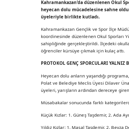
Kahramankazan’da düzenlenen Okul Spo
heyecan dolu mücadelesine sahne oldu. 
üyeleriyle birlikte kutladı.
Kahramankazan Gençlik ve Spor İlçe Müdür
koordinesinde düzenlenen Okul Sporları 
sahipliğinde gerçekleştirildi. İlçedeki okul
öğrenciler kürsüye çıkmak için kulaç attı.
PROTOKOL GENÇ SPORCULARI YALNIZ 
Heyecan dolu anların yaşandığı programa,
Polat ve Belediye Meclis Üyesi Dilaver Üna
üyeleri, yarışların ardından dereceye giren
Müsabakalar sonucunda farklı kategorilerde
Küçük Kızlar: 1. Güneş Taşdemir, 2. Ada A
Yıldız Kızlar: 1. Masal Taşdemir, 2. Beyza 