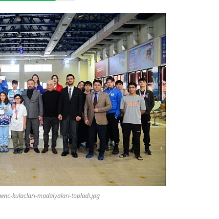
nc-kulaclari-madalyalari-topladi.jpg