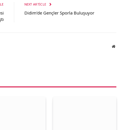
LE
NEXT ARTICLE
si
Didim’de Gençler Sporla Buluşuyor
ştı
Website