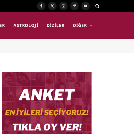
Facebook
X
Instagram
Pinterest
YouTube
(Twitter)
ER
ASTROLOJI
DIZILER
DIĞER