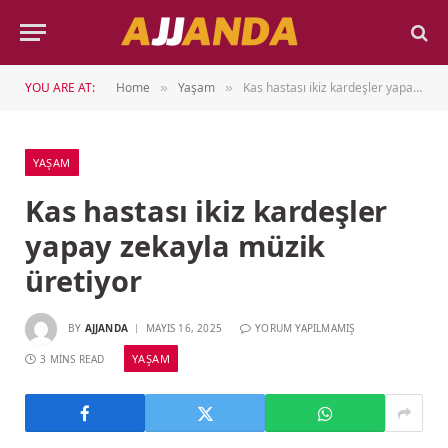
YOU ARE AT:
Home
Yaşam
Kas hastası ikiz kardeşler yapay zekayla müzik üretiyor
»
»
YAŞAM
Kas hastası ikiz kardeşler
yapay zekayla müzik
üretiyor
BY
AJJANDA
MAYIS 16, 2025
YORUM YAPILMAMIŞ
YAŞAM
3 MINS READ