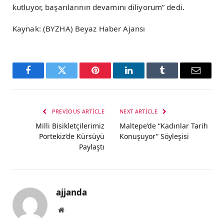
kutluyor, başarılarının devamını diliyorum” dedi.
Kaynak: (BYZHA) Beyaz Haber Ajansı
Facebook
Twitter
Pinterest
LinkedIn
Tumblr
Email
PREVIOUS ARTICLE
NEXT ARTICLE
Milli Bisikletçilerimiz
Maltepe’de “Kadınlar Tarih
Portekiz’de Kürsüyü
Konuşuyor” Söyleşisi
Paylaştı
ajjanda
Website