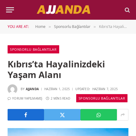
YOU ARE AT:
Home
Sponsorlu Bağlantılar
Kıbrıs’ta Hayalinizdeki Yaşam Alanı
»
»
SPONSORLU BAĞLANTILAR
Kıbrıs’ta Hayalinizdeki
Yaşam Alanı
BY
AJJANDA
HAZIRAN 1, 2025
UPDATED:
HAZIRAN 7, 2025
SPONSORLU BAĞLANTILAR
YORUM YAPILMAMIŞ
2 MINS READ