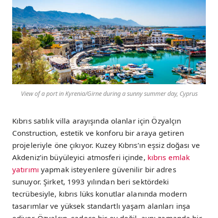
View of a port in Kyrenia/Girne during a sunny summer day, Cyprus
Kıbrıs satılık villa arayışında olanlar için Özyalçın
Construction, estetik ve konforu bir araya getiren
projeleriyle öne çıkıyor. Kuzey Kıbrıs’ın eşsiz doğası ve
Akdeniz’in büyüleyici atmosferi içinde,
kıbrıs emlak
yatırımı
yapmak isteyenlere güvenilir bir adres
sunuyor. Şirket, 1993 yılından beri sektördeki
tecrübesiyle, kıbrıs lüks konutlar alanında modern
tasarımlar ve yüksek standartlı yaşam alanları inşa