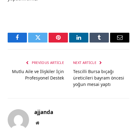
Facebook
Twitter
Pinterest
LinkedIn
Tumblr
Email
PREVIOUS ARTICLE
NEXT ARTICLE
Mutlu Aile ve İlişkiler İçin
Tescilli Bursa bıçağı
Profesyonel Destek
üreticileri bayram öncesi
yoğun mesai yaptı
ajjanda
Website