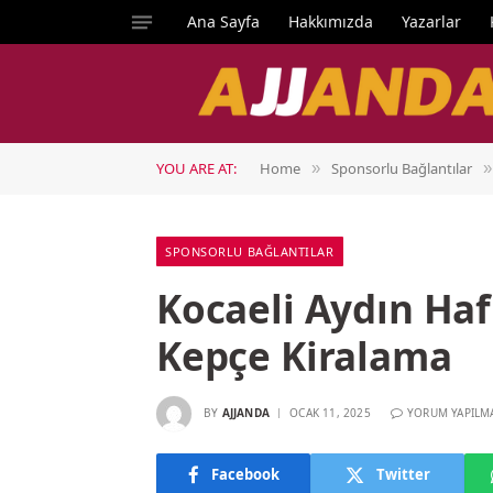
Ana Sayfa
Hakkımızda
Yazarlar
YOU ARE AT:
Home
Sponsorlu Bağlantılar
»
»
SPONSORLU BAĞLANTILAR
Kocaeli Aydın Hafr
Kepçe Kiralama
BY
AJJANDA
OCAK 11, 2025
YORUM YAPILM
Facebook
Twitter