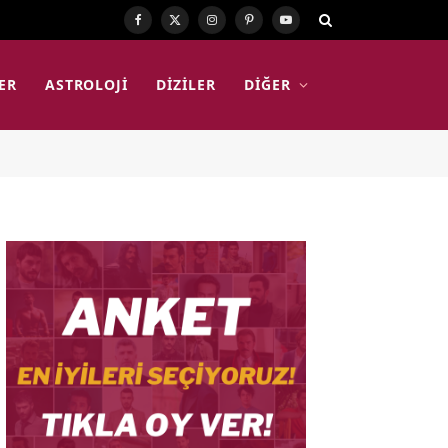
Facebook
X
Instagram
Pinterest
YouTube
(Twitter)
ER
ASTROLOJI
DIZILER
DIĞER