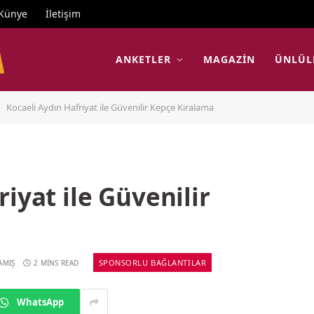
Künye
İletişim
ANKETLER
MAGAZIN
ÜNLÜL
Kocaeli Aydın Hafriyat ile Güvenilir Kepçe Kiralama
iyat ile Güvenilir
SPONSORLU BAĞLANTILAR
AMIŞ
2 MINS READ
WhatsApp