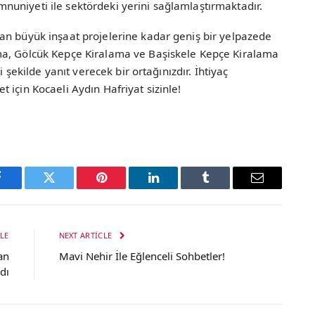
uniyeti ile sektördeki yerini sağlamlaştırmaktadır.
an büyük inşaat projelerine kadar geniş bir yelpazede
ma, Gölcük Kepçe Kiralama ve Başiskele Kepçe Kiralama
i şekilde yanıt verecek bir ortağınızdır. İhtiyaç
 için Kocaeli Aydın Hafriyat sizinle!
Facebook
Twitter
Pinterest
LinkedIn
Tumblr
Email
LE
NEXT ARTICLE
an
Mavi Nehir İle Eğlenceli Sohbetler!
dı