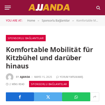
YOU ARE AT:
Home
Sponsorlu Bağlantılar
Komfortable Mobilität für Kitzbühel und darüber hinaus
»
»
SPONSORLU BAĞLANTILAR
Komfortable Mobilität für
Kitzbühel und darüber
hinaus
BY
AJJANDA
MAYIS 15, 2025
YORUM YAPILMAMIŞ
SPONSORLU BAĞLANTILAR
2 MINS READ