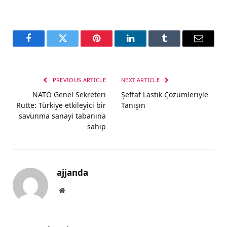
Facebook
Twitter
Pinterest
LinkedIn
Tumblr
Email
PREVIOUS ARTICLE
NEXT ARTICLE
NATO Genel Sekreteri
Şeffaf Lastik Çözümleriyle
Rutte: Türkiye etkileyici bir
Tanışın
savunma sanayi tabanına
sahip
ajjanda
Website