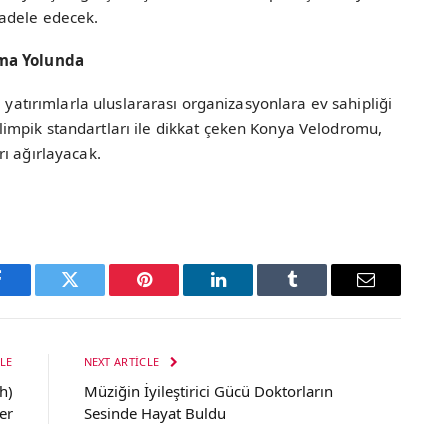
cadele edecek.
lma Yolunda
ı yatırımlarla uluslararası organizasyonlara ev sahipliği
impik standartları ile dikkat çeken Konya Velodromu,
ı ağırlayacak.
Facebook
Twitter
Pinterest
LinkedIn
Tumblr
Email
LE
NEXT ARTICLE
h)
Müziğin İyileştirici Gücü Doktorların
er
Sesinde Hayat Buldu