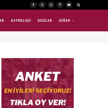
Facebook
X
Instagram
Pinterest
YouTube
(Twitter)
ER
ASTROLOJI
DIZILER
DIĞER