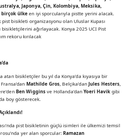
ustralya, Japonya, Çin, Kolombiya, Meksika,
 birçok ülke
en iyi sporcularıyla pistte yerini alacak.
ist bisikleti organizasyonu olan Uluslar Kupası
bisikletçilerini ağırlayacak. Konya 2025 UCI Pist
ılım rekoru kırılacak
a’da
atan bisikletçiler bu yıl da Konya’da kıyasıya bir
, Fransa’dan
Mathilde Gros
, Belçika’dan
Jules Hesters
,
tere’den
Ben Wiggins
ve Hollanda’dan
Yoeri Havik
gibi
rda boy gösterecek.
Açıklandı!
sı’nda pist bisikletinin güçlü isimleri ile ülkemizi temsil
drosu’nda yer alan sporcular:
Ramazan