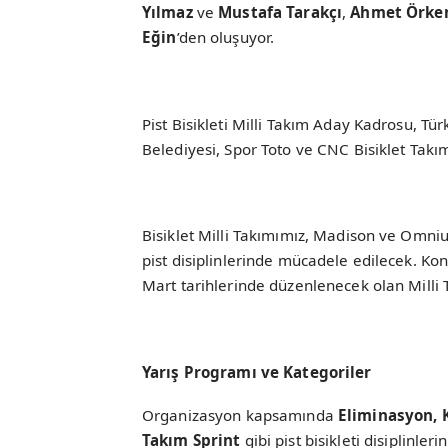
Yılmaz
ve
Mustafa Tarakçı
,
Ahmet Örken
Eğin
’den oluşuyor.
Pist Bisikleti Milli Takım Aday Kadrosu, Türk
Belediyesi, Spor Toto ve CNC Bisiklet Takı
Bisiklet Milli Takımımız, Madison ve Omnium
pist disiplinlerinde mücadele edilecek. Kony
Mart tarihlerinde düzenlenecek olan Milli
Yarış Programı ve Kategoriler
Organizasyon kapsamında
Eliminasyon, 
Takım Sprint
gibi pist bisikleti disiplinler