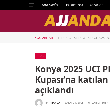
Ana Sayfa
Hakkımızda
Yazarlar
YOU ARE AT:
Home
Spor
Konya 2025 UCI P
»
»
SPOR
Konya 2025 UCI Pis
Kupası’na katılan
açıklandı
BY
AJJANDA
ŞUBAT 24, 2025
UPDATED:
ŞUBAT