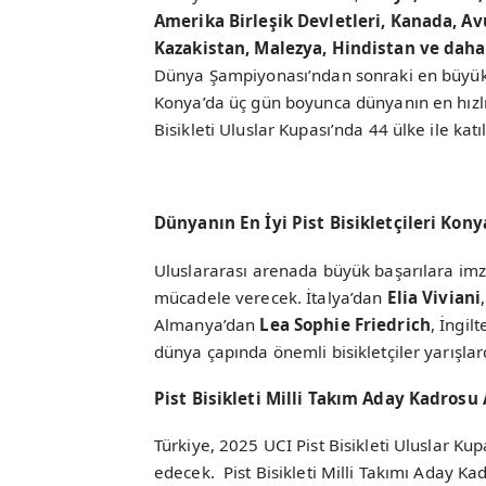
Amerika Birleşik Devletleri, Kanada, Av
Kazakistan, Malezya, Hindistan ve daha
Dünya Şampiyonası’ndan sonraki en büyük p
Konya’da üç gün boyunca dünyanın en hızlı 
Bisikleti Uluslar Kupası’nda 44 ülke ile kat
Dünyanın En İyi Pist Bisikletçileri Kony
Uluslararası arenada büyük başarılara imza 
mücadele verecek. İtalya’dan
Elia Viviani
Almanya’dan
Lea Sophie Friedrich
, İngil
dünya çapında önemli bisikletçiler yarışla
Pist Bisikleti Milli Takım Aday Kadrosu 
Türkiye, 2025 UCI Pist Bisikleti Uluslar Kupa
edecek. Pist Bisikleti Milli Takımı Aday Ka