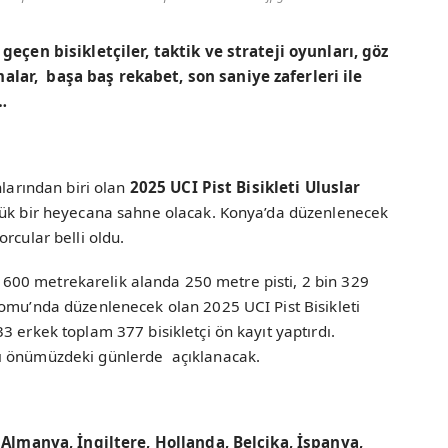
 geçen bisikletçiler, taktik ve strateji oyunları, göz
lar, başa baş rekabet, son saniye zaferleri ile
…
nlarından biri olan
2025 UCI Pist Bisikleti Uluslar
üyük bir heyecana sahne olacak. Konya’da düzenlenecek
rcular belli oldu.
bin 600 metrekarelik alanda 250 metre pisti, 2 bin 329
romu’nda düzenlenecek olan 2025 UCI Pist Bisikleti
3 erkek toplam 377 bisikletçi ön kayıt yaptırdı.
 önümüzdeki günlerde açıklanacak.
, Almanya, İngiltere, Hollanda, Belçika, İspanya,