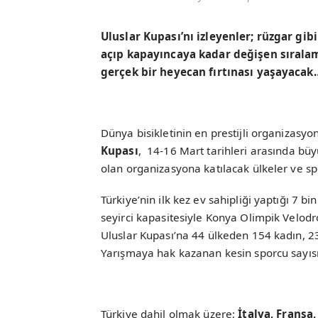
Uluslar Kupası’nı izleyenler; rüzgar gibi
açıp kapayıncaya kadar değişen sıralama
gerçek bir heyecan fırtınası yaşayacak
Dünya bisikletinin en prestijli organizasyo
Kupası
, 14-16 Mart tarihleri arasında b
olan organizasyona katılacak ülkeler ve spo
Türkiye’nin ilk kez ev sahipliği yaptığı 7 
seyirci kapasitesiyle Konya Olimpik Velod
Uluslar Kupası’na 44 ülkeden 154 kadın, 23
Yarışmaya hak kazanan kesin sporcu sayısı
Türkiye dahil olmak üzere;
İtalya, Fransa