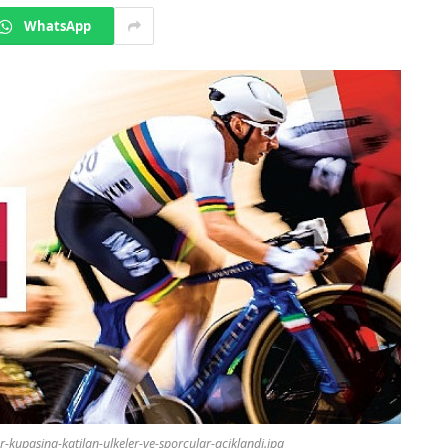
WhatsApp
ar-kupasina-katilan-ulkeler-ve-sporcular-aciklandi.jpg