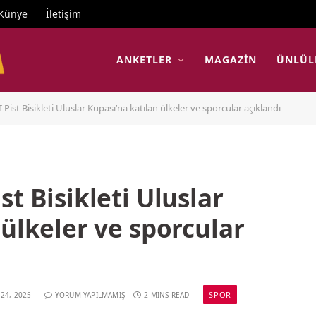
Künye
İletişim
ANKETLER
MAGAZIN
ÜNLÜL
ist Bisikleti Uluslar Kupası’na katılan ülkeler ve sporcular açıklandı
t Bisikleti Uluslar
 ülkeler ve sporcular
SPOR
 24, 2025
YORUM YAPILMAMIŞ
2 MINS READ