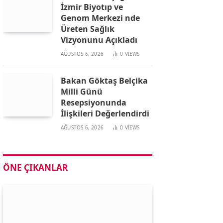
İzmir Biyotıp ve
Genom Merkezi nde
Üreten Sağlık
Vizyonunu Açıkladı
AĞUSTOS 6, 2026
0
VIEWS
Bakan Göktaş Belçika
Milli Günü
Resepsiyonunda
İlişkileri Değerlendirdi
AĞUSTOS 6, 2026
0
VIEWS
ÖNE ÇIKANLAR