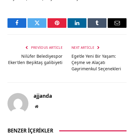
Facebook
Twitter
Pinterest
LinkedIn
Tumblr
Email
PREVIOUS ARTICLE
NEXT ARTICLE
Nilüfer Belediyespor
Ege’de Yeni Bir Yaşam:
Eker’den Beşiktaş galibiyeti
Çeşme ve Alaçatı
Gayrimenkul Seçenekleri
ajjanda
Website
BENZER İÇERIKLER