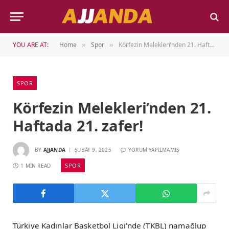
YOU ARE AT:
Home
Spor
Körfezin Melekleri’nden 21. Haftada 21. zafer!
»
»
SPOR
Körfezin Melekleri’nden 21.
Haftada 21. zafer!
BY
AJJANDA
ŞUBAT 9, 2025
YORUM YAPILMAMIŞ
SPOR
1 MIN READ
Türkiye Kadınlar Basketbol Ligi’nde (TKBL) namağlup