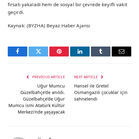
fırsatı yakaladı hem de sosyal bir çevrede keyifli vakit
geçirdi.
Kaynak: (BYZHA) Beyaz Haber Ajansı
Facebook
Twitter
Pinterest
LinkedIn
Tumblr
Email
PREVIOUS ARTICLE
NEXT ARTICLE
Uğur Mumcu
Hansel ile Gretel
Güzelbahçe’de anıldı.
Osmangazili çocuklar için
Güzelbahçe’de Uğur
sahnelendi
Mumcu ismi Atatürk Kültür
Merkezi’nde yaşayacak