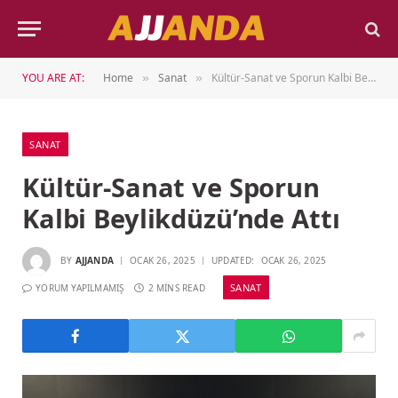
YOU ARE AT:
Home
Sanat
Kültür-Sanat ve Sporun Kalbi Beylikdüzü’nde Attı
»
»
SANAT
Kültür-Sanat ve Sporun
Kalbi Beylikdüzü’nde Attı
BY
AJJANDA
OCAK 26, 2025
UPDATED:
OCAK 26, 2025
SANAT
YORUM YAPILMAMIŞ
2 MINS READ