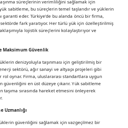
taşınma süreçlerinin verimliliğini sağlamak için
yük sabitleme, bu süreçlerin temel taşlarıdır ve yüklerin
ı garanti eder. Türkiye’de bu alanda öncü bir firma,
sektörde fark yaratıyor. Her türlü yük için özelleştirilmiş
klaşımıyla lojistik süreçlerini kolaylaştırıyor ve
ile Maksimum Güvenlik
klerin denizyoluyla taşınması için geliştirilmiş bir
nerji sektörü, ağır sanayi ve altyapı projeleri gibi
ir rol oynar. Firma, uluslararası standartlara uygun
 güvenliğini en üst düzeye çıkarır. Yük sabitleme
erin taşıma sırasında hareket etmesini önleyerek
r.
me Uzmanlığı
yüklerin güvenliğini sağlamak için vazgeçilmez bir