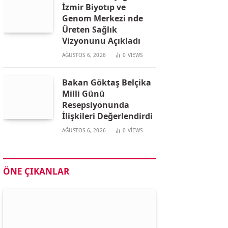
İzmir Biyotıp ve
Genom Merkezi nde
Üreten Sağlık
Vizyonunu Açıkladı
AĞUSTOS 6, 2026
0
VIEWS
Bakan Göktaş Belçika
Milli Günü
Resepsiyonunda
İlişkileri Değerlendirdi
AĞUSTOS 6, 2026
0
VIEWS
ÖNE ÇIKANLAR