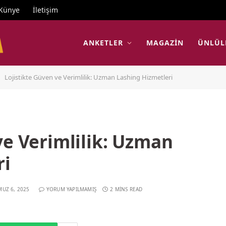
Künye
İletişim
ANKETLER
MAGAZIN
ÜNLÜL
Lojistikte Güven ve Verimlilik: Uzman Lashing Hizmetleri
ve Verimlilik: Uzman
ri
UZ 6, 2025
YORUM YAPILMAMIŞ
2 MINS READ