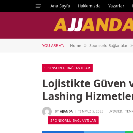
Ana Sayfa
Hakkımızda
Yazarlar
YOU ARE AT:
Home
Sponsorlu Bağlantılar
»
»
SPONSORLU BAĞLANTILAR
Lojistikte Güven 
Lashing Hizmetle
BY
AJJANDA
TEMMUZ 5, 2025
UPDATED:
TEMM
SPONSORLU BAĞLANTILAR