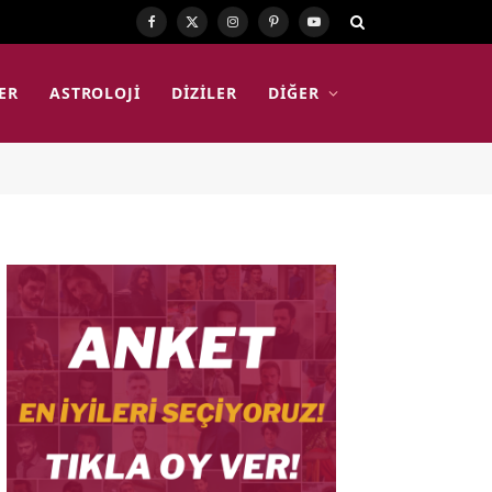
Facebook
X
Instagram
Pinterest
YouTube
(Twitter)
ER
ASTROLOJI
DIZILER
DIĞER