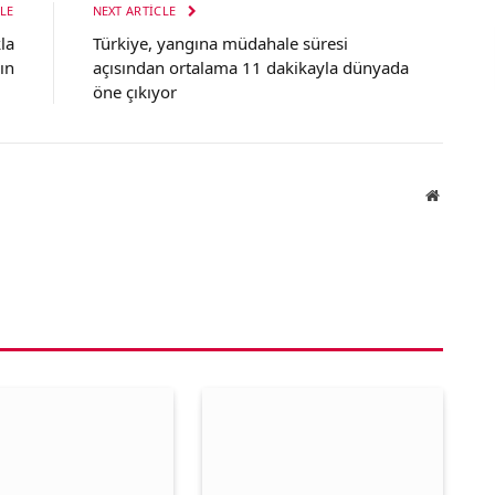
LE
NEXT ARTICLE
la
Türkiye, yangına müdahale süresi
ın
açısından ortalama 11 dakikayla dünyada
öne çıkıyor
Website