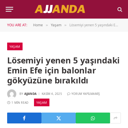
YOU ARE AT:
Home
Yaşam
Lösemiyi yenen 5 yaşındaki Emin Efe için balonlar gökyüzüne bırakıldı
»
»
YAŞAM
Lösemiyi yenen 5 yaşındaki
Emin Efe için balonlar
gökyüzüne bırakıldı
BY
AJJANDA
KASIM 4, 2025
YORUM YAPILMAMIŞ
YAŞAM
1 MIN READ