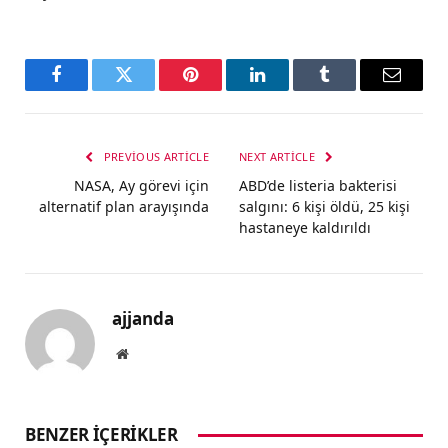
Facebook
Twitter
Pinterest
LinkedIn
Tumblr
Email
PREVIOUS ARTICLE
NEXT ARTICLE
NASA, Ay görevi için
ABD’de listeria bakterisi
alternatif plan arayışında
salgını: 6 kişi öldü, 25 kişi
hastaneye kaldırıldı
ajjanda
Website
BENZER İÇERIKLER