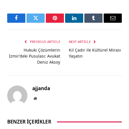
Facebook
Twitter
Pinterest
LinkedIn
Tumblr
Email
PREVIOUS ARTICLE
NEXT ARTICLE
Hukuki Çözümlerin
Kıl Çadır ile Kültürel Mirası
İzmir’deki Pusulası: Avukat
Yaşatın
Deniz Aksoy
ajjanda
Website
BENZER İÇERIKLER