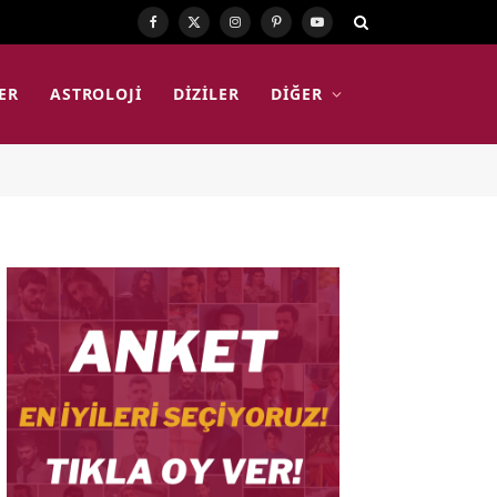
Facebook
X
Instagram
Pinterest
YouTube
(Twitter)
ER
ASTROLOJI
DIZILER
DIĞER