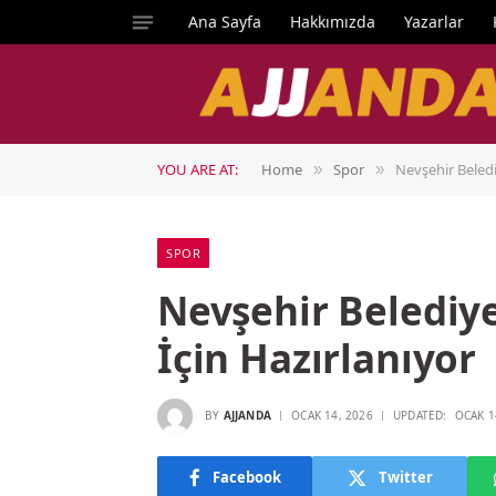
Ana Sayfa
Hakkımızda
Yazarlar
YOU ARE AT:
Home
Spor
Nevşehir Beledi
»
»
SPOR
Nevşehir Belediy
İçin Hazırlanıyor
BY
AJJANDA
OCAK 14, 2026
UPDATED:
OCAK 1
Facebook
Twitter