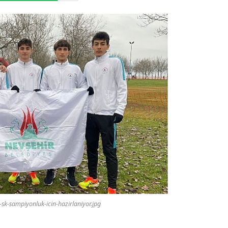
-sk-sampiyonluk-icin-hazirlaniyor.jpg