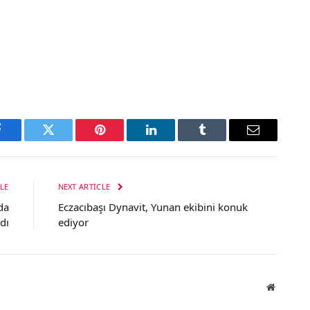
Facebook
Twitter
Pinterest
LinkedIn
Tumblr
Email
LE
NEXT ARTICLE
da
Eczacıbaşı Dynavit, Yunan ekibini konuk
dı
ediyor
Website