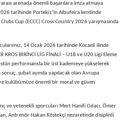
ararası arenada önemli başarılara imza atmaya
2026 tarihinde Portekiz’in Albufeira kentinde
Clubs Cup (ECCC) Cross Country 2026 yarışmasında
ularımız, 14 Ocak 2026 tarihinde Kocaeli ilinde
R KROS BİRİNCİ LİG FİNALİ – U18 ve U20 Ligi Eleme
üstün performansla bir üst kademeye yükselerek
bu sonuç, şubat ayında yapılacak olan Avrupa
ve kulübümüze önemli bir moral ve güven
nç ve yetenekli sporcuları Mert Hanifi Odacı, Ömer
n, Antrenör Hakan Köstekçi nezaretinde disiplinli