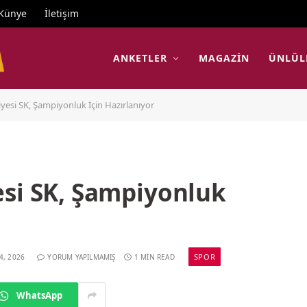
Künye
İletişim
ANKETLER
MAGAZIN
ÜNLÜL
yesi SK, Şampiyonluk İçin Hazırlanıyor
esi SK, Şampiyonluk
SPOR
4, 2026
YORUM YAPILMAMIŞ
1 MIN READ
WhatsApp