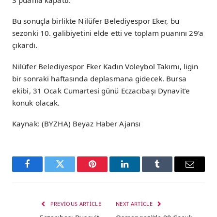
3 puanla kapattı.
Bu sonuçla birlikte Nilüfer Belediyespor Eker, bu
sezonki 10. galibiyetini elde etti ve toplam puanını 29’a
çıkardı.
Nilüfer Belediyespor Eker Kadın Voleybol Takımı, ligin
bir sonraki haftasında deplasmana gidecek. Bursa
ekibi, 31 Ocak Cumartesi günü Eczacıbaşı Dynavit’e
konuk olacak.
Kaynak: (BYZHA) Beyaz Haber Ajansı
Facebook
Twitter
Pinterest
LinkedIn
Tumblr
Email
PREVIOUS ARTICLE
NEXT ARTICLE