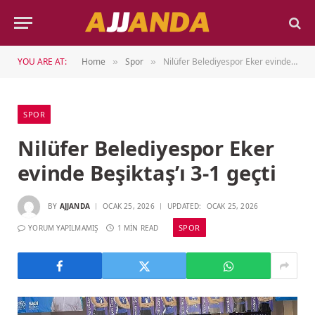
YOU ARE AT:
Home
Spor
Nilüfer Belediyespor Eker evinde Beşiktaş’ı 3-1 geçti
»
»
SPOR
Nilüfer Belediyespor Eker
evinde Beşiktaş’ı 3-1 geçti
BY
AJJANDA
OCAK 25, 2026
UPDATED:
OCAK 25, 2026
SPOR
YORUM YAPILMAMIŞ
1 MIN READ