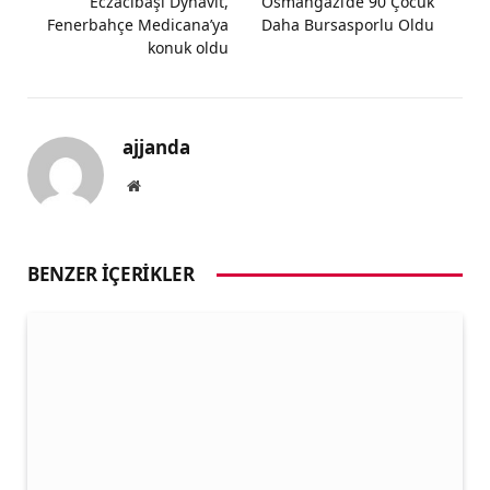
Eczacıbaşı Dynavit,
Osmangazi’de 90 Çocuk
Fenerbahçe Medicana’ya
Daha Bursasporlu Oldu
konuk oldu
ajjanda
Website
BENZER İÇERIKLER