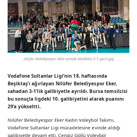
nilufer-belediyespor-eker-evinde-besiktasi-3-1-gecti.jpg
Vodafone Sultanlar Ligi’nin 18. haftasında
Beşiktaş’ı ağırlayan Nilüfer Belediyespor Eker,
sahadan 3-1’lik galibiyetle ayrıldı. Bursa temsilcisi
bu sonuçla ligdeki 10. galibiyetini alarak puanını
29’a yükseltti.
Nilüfer Belediyespor Eker Kadın Voleybol Takımı,
Vodafone Sultanlar Ligi mücadelesine evinde aldığı
galibiyetle devam etti. Cengiz Göllü Voleybol