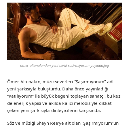
omer-altunalandan-yeni-sarki-sasirmiyorum-yayinda.jpg
Ömer Altunalan, müzikseverleri “Şaşırmıyorum” adlı
yeni şarkısıyla buluşturdu. Daha önce yayınladığı
“Katılıyorum” ile büyük beğeni toplayan sanatçı, bu kez
de enerjik yapısı ve akılda kalıcı melodisiyle dikkat
çeken yeni şarkısıyla dinleyicilerin karşısında.
Söz ve müziği Sheyh Ree’ye ait olan “Şaşırmıyorum”un