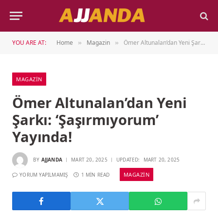
YOU ARE AT:
Home
Magazin
Ömer Altunalan’dan Yeni Şarkı: ‘Şaşırmıyorum’ Yayında!
»
»
MAGAZIN
Ömer Altunalan’dan Yeni
Şarkı: ‘Şaşırmıyorum’
Yayında!
BY
AJJANDA
MART 20, 2025
UPDATED:
MART 20, 2025
MAGAZIN
YORUM YAPILMAMIŞ
1 MIN READ