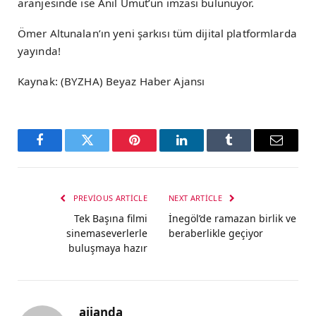
aranjesinde ise Anıl Umut’un imzası bulunuyor.
Ömer Altunalan’ın yeni şarkısı tüm dijital platformlarda
yayında!
Kaynak: (BYZHA) Beyaz Haber Ajansı
Facebook
Twitter
Pinterest
LinkedIn
Tumblr
Email
PREVIOUS ARTICLE
NEXT ARTICLE
Tek Başına filmi
İnegöl’de ramazan birlik ve
sinemaseverlerle
beraberlikle geçiyor
buluşmaya hazır
ajjanda