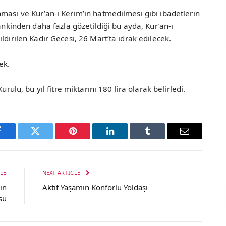
ması ve Kur’an-ı Kerim’in hatmedilmesi gibi ibadetlerin
mankinden daha fazla gözetildiği bu ayda, Kur’an-ı
ldirilen Kadir Gecesi, 26 Mart’ta idrak edilecek.
ek.
urulu, bu yıl fitre miktarını 180 lira olarak belirledi.
Facebook
Twitter
Pinterest
LinkedIn
Tumblr
Email
LE
NEXT ARTICLE
in
Aktif Yaşamın Konforlu Yoldaşı
su