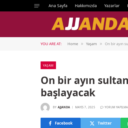
Ana Sayfa
Hakkımızda
Yazarlar
YOU ARE AT:
Home
Yaşam
On bir ayın s
»
»
YAŞAM
On bir ayın sulta
başlayacak
BY
AJJANDA
MAYIS 7, 2025
YORUM YAPILMA
Facebook
Twitter