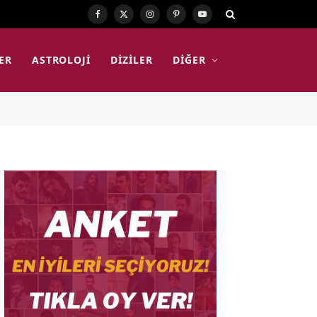
Facebook
X
Instagram
Pinterest
YouTube
(Twitter)
ER
ASTROLOJI
DIZILER
DIĞER