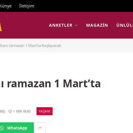
Künye
İletişim
ANKETLER
MAGAZIN
ÜNLÜL
ultanı ramazan 1 Mart’ta başlayacak
nı ramazan 1 Mart’ta
YAŞAM
MIŞ
1 MIN READ
WhatsApp