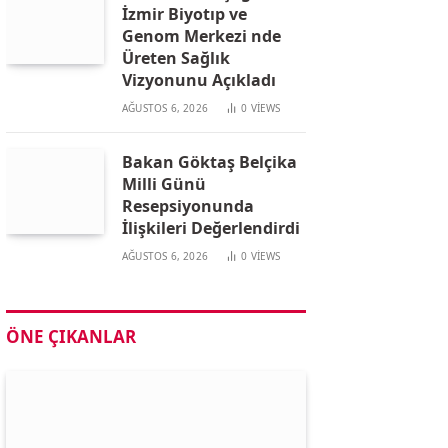
İzmir Biyotıp ve
Genom Merkezi nde
Üreten Sağlık
Vizyonunu Açıkladı
AĞUSTOS 6, 2026
0
VIEWS
Bakan Göktaş Belçika
Milli Günü
Resepsiyonunda
İlişkileri Değerlendirdi
AĞUSTOS 6, 2026
0
VIEWS
ÖNE ÇIKANLAR