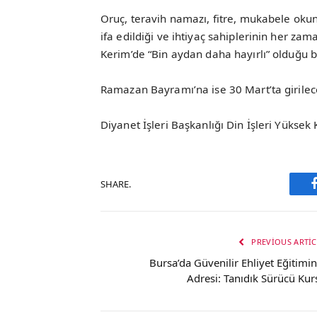
Oruç, teravih namazı, fitre, mukabele okun
ifa edildiği ve ihtiyaç sahiplerinin her za
Kerim’de “Bin aydan daha hayırlı” olduğu bi
Ramazan Bayramı’na ise 30 Mart’ta girilec
Diyanet İşleri Başkanlığı Din İşleri Yüksek K
SHARE.
PREVIOUS ARTIC
Bursa’da Güvenilir Ehliyet Eğitimin
Adresi: Tanıdık Sürücü Kur