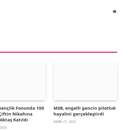
Website
 Gençlik Fonunda 100
MSB, engelli gencin pilotluk
Çiftin Nikahına
hayalini gerçekleştirdi
öktaş Katıldı
KASIM 27, 2025
 2026