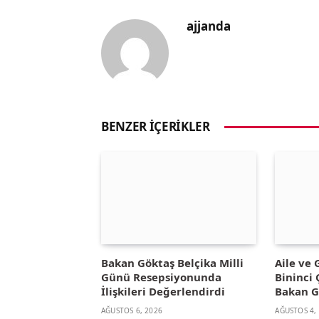
ajjanda
BENZER İÇERIKLER
Bakan Göktaş Belçika Milli
Aile ve
Günü Resepsiyonunda
Bininci 
İlişkileri Değerlendirdi
Bakan G
AĞUSTOS 6, 2026
AĞUSTOS 4,