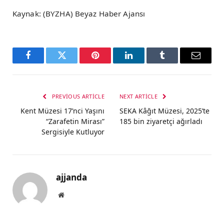
Kaynak: (BYZHA) Beyaz Haber Ajansı
Facebook
Twitter
Pinterest
LinkedIn
Tumblr
Email
PREVIOUS ARTICLE
NEXT ARTICLE
Kent Müzesi 17’nci Yaşını
SEKA Kâğıt Müzesi, 2025’te
“Zarafetin Mirası”
185 bin ziyaretçi ağırladı
Sergisiyle Kutluyor
ajjanda
Website