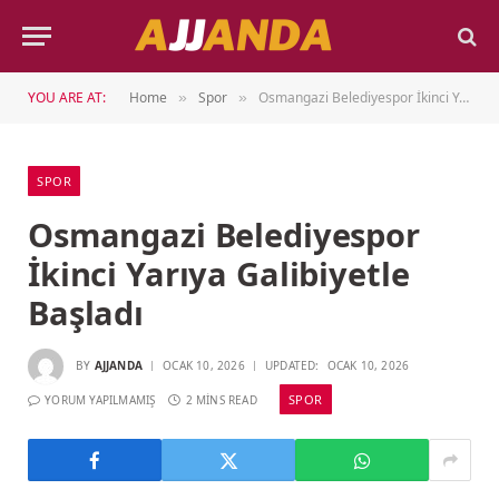
YOU ARE AT:
Home
Spor
Osmangazi Belediyespor İkinci Yarıya Galibiyetle Başladı
»
»
SPOR
Osmangazi Belediyespor
İkinci Yarıya Galibiyetle
Başladı
BY
AJJANDA
OCAK 10, 2026
UPDATED:
OCAK 10, 2026
SPOR
YORUM YAPILMAMIŞ
2 MINS READ