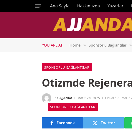
Ana Sayfa
Hakkımızda
Yazarlar
YOU ARE AT:
Home
Sponsorlu Bağlantılar
»
»
SPONSORLU BAĞLANTILAR
Otizmde Rejenera
BY
AJJANDA
MAYIS 24, 2025
UPDATED:
MAYIS 
SPONSORLU BAĞLANTILAR
Facebook
Twitter