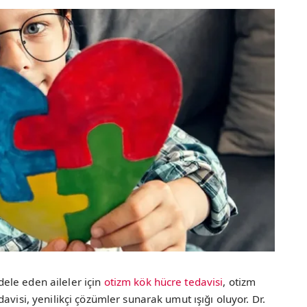
ele eden aileler için
otizm kök hücre tedavisi
, otizm
avisi, yenilikçi çözümler sunarak umut ışığı oluyor. Dr.