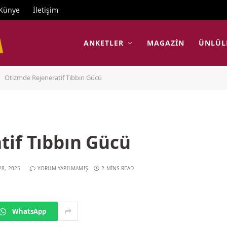
Künye
İletişim
ANKETLER
MAGAZIN
ÜNLÜL
Otizmde Rejeneratif Tıbbın Gücü
tif Tıbbın Gücü
28, 2025
YORUM YAPILMAMIŞ
2 MINS READ
WhatsApp