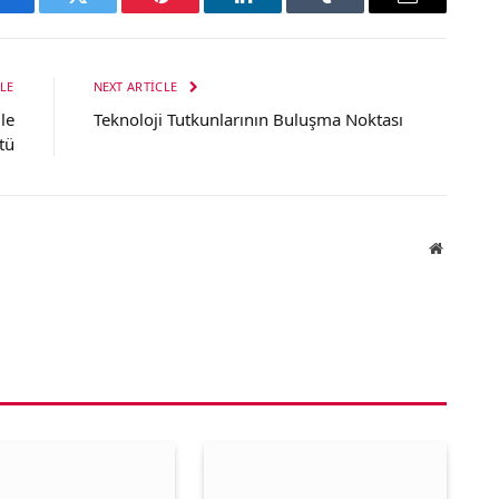
Facebook
Twitter
Pinterest
LinkedIn
Tumblr
Email
LE
NEXT ARTICLE
le
Teknoloji Tutkunlarının Buluşma Noktası
tü
Website