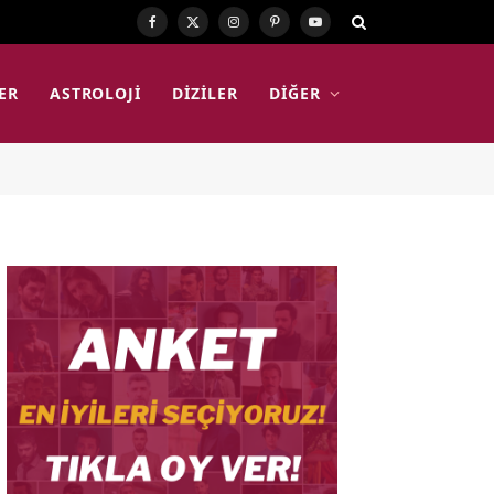
Facebook
X
Instagram
Pinterest
YouTube
(Twitter)
ER
ASTROLOJI
DIZILER
DIĞER