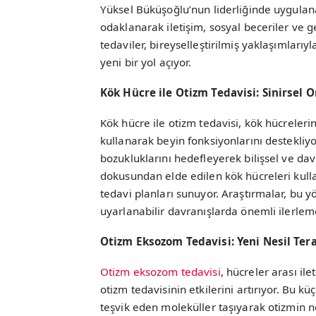
Yüksel Büküşoğlu’nun liderliğinde uygulana
odaklanarak iletişim, sosyal beceriler ve g
tedaviler, bireyselleştirilmiş yaklaşımlarıyl
yeni bir yol açıyor.
Kök Hücre ile Otizm Tedavisi: Sinirsel 
Kök hücre ile otizm tedavisi, kök hücreleri
kullanarak beyin fonksiyonlarını destekliyo
bozukluklarını hedefleyerek bilişsel ve dav
dokusundan elde edilen kök hücreleri kullan
tedavi planları sunuyor. Araştırmalar, bu 
uyarlanabilir davranışlarda önemli ilerlem
Otizm Eksozom Tedavisi: Yeni Nesil Ter
Otizm eksozom tedavisi
, hücreler arası il
otizm tedavisinin etkilerini artırıyor. Bu k
teşvik eden moleküller taşıyarak otizmin n