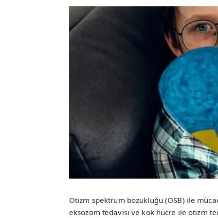
Otizm spektrum bozukluğu (OSB) ile mücad
eksozom tedavisi ve kök hücre ile otizm ted