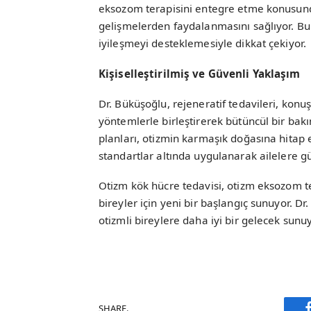
eksozom terapisini entegre etme konusunda
gelişmelerden faydalanmasını sağlıyor. Bu 
iyileşmeyi desteklemesiyle dikkat çekiyor.
Kişiselleştirilmiş ve Güvenli Yaklaşım
Dr. Büküşoğlu, rejeneratif tedavileri, konu
yöntemlerle birleştirerek bütüncül bir bak
planları, otizmin karmaşık doğasına hitap ed
standartlar altında uygulanarak ailelere g
Otizm kök hücre tedavisi, otizm eksozom t
bireyler için yeni bir başlangıç sunuyor. D
otizmli bireylere daha iyi bir gelecek sunuy
SHARE.