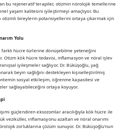
n bu rejeneratif terapiler, otizmin nörolojik temellerine
enel yaşam kalitesini iyileştirmeyi amaçlıyor. Bu
a otizmli bireylerin potansiyellerini ortaya çıkarmak için
Onarım Yolu
n farklı hücre türlerine dönüşebilme yeteneğini
r. Otizm kök hücre tedavisi, inflamasyon ve nöral işlev
ranışsal iyileşmeler sağlıyor. Dr. Büküşoğlu, yağ
arak beyin sağlığını destekleyen kişiselleştirilmiş
yöntemin sosyal etkileşim, öğrenme kapasitesi ve
eler sağlayabileceğini ortaya koyuyor.
api
etişimi güçlendiren eksozomlar aracılığıyla kök hücre ile
üçük veziküller, inflamasyonu azaltan ve nöral onarımı
örolojik zorluklarına çözüm sunuyor. Dr. Büküşoğlu’nun