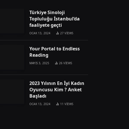
Türkiye Sinoloji
Topluluğu İstanbul’da
faaliyete geçti
OCAK 13, 2024
27
VIEWS
Your Portal to Endless
Reading
MAYIS 3, 2025
26
VIEWS
2023 Yılının En İyi Kadın
Oyuncusu Kim ? Anket
Başladı
OCAK 13, 2024
11
VIEWS