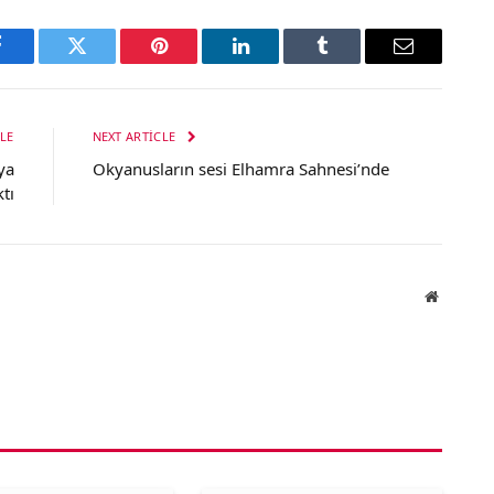
Facebook
Twitter
Pinterest
LinkedIn
Tumblr
Email
LE
NEXT ARTICLE
ya
Okyanusların sesi Elhamra Sahnesi’nde
tı
Website