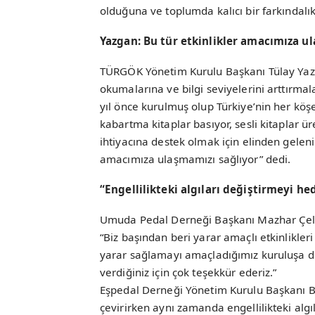
olduğuna ve toplumda kalıcı bir farkındalı
Yazgan: Bu tür etkinlikler amacımıza u
TÜRGÖK Yönetim Kurulu Başkanı Tülay Yazg
okumalarına ve bilgi seviyelerini arttırma
yıl önce kurulmuş olup Türkiye’nin her köş
kabartma kitaplar basıyor, sesli kitaplar ür
ihtiyacına destek olmak için elinden geleni 
amacımıza ulaşmamızı sağlıyor” dedi.
“Engellilikteki algıları değiştirmeyi he
Umuda Pedal Derneği Başkanı Mazhar Çelikoya
“Biz başından beri yarar amaçlı etkinlikler
yarar sağlamayı amaçladığımız kuruluşa de
verdiğiniz için çok teşekkür ederiz.”
Eşpedal Derneği Yönetim Kurulu Başkanı Bur
çevirirken aynı zamanda engellilikteki alg