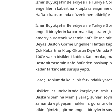
İzmir Büyükşehir Belediyesi ile Türkiye Gö
engellilerin kabartma kitaplara erişimine 
Haftası kapsamında düzenlenen etkinliğe 100
İzmir Büyükşehir Belediyesi ile Türkiye Gö
engelli bireylerin kabartma kitaplara eriş
amacıyla Bostanlı Yasemin Kafe ile İnciralt
Beyaz Baston Görme Engelliler Haftası kap
Çok Kabartma Kitap Okusun Diye Umuda Peda
100’e yakın bisikletli katıldı. Katılımcılar
Bostanlı Yasemin Kafe önünden başlayıp bisik
kadar farkındalık sürüşü yaptı.
Saraç: Toplumda kalıcı bir farkındalık yar
Bisikletlileri İnciraltı’nda karşılayan İzm
Başkanı Semiha Memiş Saraç, şunları söyled
zamanda eşit yaşam hakkının, görünür ol
etkinliğimizin, görme engelli bireylerin so