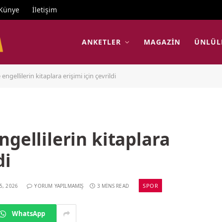
Künye
İletişim
ANKETLER
MAGAZIN
ÜNLÜL
engellilerin kitaplara erişimi için çevrildi
ngellilerin kitaplara
di
SPOR
5, 2026
YORUM YAPILMAMIŞ
3 MINS READ
WhatsApp