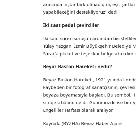
arasında hiçbir fark olmadığını, eşit şartl
yapabileceğini destekliyoruz” dedi.
İki saat pedal çevirdiler
İki saat süren sürüşün ardından bisikletli
Tülay Yazgan, İzmir Büyükşehir Belediye 
Saraç’a plaket ve teşekkür belgesi takdim e
Beyaz Baston Hareketi nedir?
Beyaz Baston Hareketi, 1921 yılında Londra
kaybeden bir fotoğraf sanatçısının, çevres
beyaza boyamasıyla başladı. Bu sembol, 19
simgesi hâline geldi. Günümüzde ise her yı
Engelliler Haftası olarak anılıyor.
Kaynak: (BYZHA) Beyaz Haber Ajansı