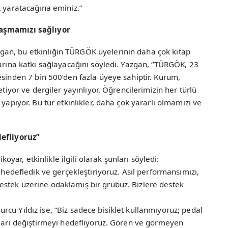
k yaratacağına eminiz.”
laşmamızı sağlıyor
an, bu etkinliğin TÜRGÖK üyelerinin daha çok kitap
larına katkı sağlayacağını söyledi. Yazgan, “TÜRGÖK, 23
esinden 7 bin 500’den fazla üyeye sahiptir. Kurum,
etiyor ve dergiler yayınlıyor. Öğrencilerimizin her türlü
yapıyor. Bu tür etkinlikler, daha çok yararlı olmamızı ve
defliyoruz”
r, etkinlikle ilgili olarak şunları söyledi:
i hedefledik ve gerçekleştiriyoruz. Asıl performansımızı,
stek üzerine odaklamış bir grubuz. Bizlere destek
cu Yıldız ise, “Biz sadece bisiklet kullanmıyoruz; pedal
ıları değiştirmeyi hedefliyoruz. Gören ve görmeyen