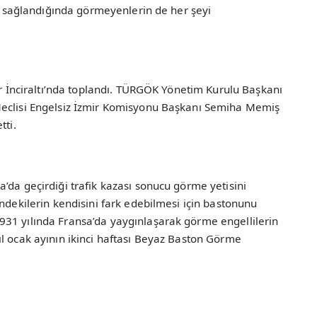
ar sağlandığında görmeyenlerin de her şeyi
ler İnciraltı’nda toplandı. TÜRGÖK Yönetim Kurulu Başkanı
Meclisi Engelsiz İzmir Komisyonu Başkanı Semiha Memiş
tti.
’da geçirdiği trafik kazası sonucu görme yetisini
indekilerin kendisini fark edebilmesi için bastonunu
31 yılında Fransa’da yaygınlaşarak görme engellilerin
l ocak ayının ikinci haftası Beyaz Baston Görme