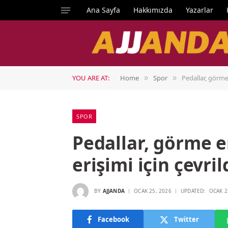
Ana Sayfa
Hakkımızda
Yazarlar
YOU ARE AT:
Home
Spor
Pedallar, görme 
»
»
SPOR
Pedallar, görme e
erişimi için çevril
BY
AJJANDA
OCAK 25, 2026
UPDATED:
OCAK 2
Facebook
Twitter