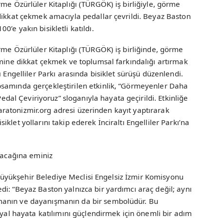
rme Özürlüler Kitaplığı (TÜRGÖK) iş birliğiyle, görme
dikkat çekmek amacıyla pedallar çevrildi. Beyaz Baston
’e yakın bisikletli katıldı.
rme Özürlüler Kitaplığı (TÜRGÖK) iş birliğinde, görme
imine dikkat çekmek ve toplumsal farkındalığı artırmak
ı Engelliler Parkı arasında bisiklet sürüşü düzenlendi.
samında gerçekleştirilen etkinlik, “Görmeyenler Daha
l Çeviriyoruz” sloganıyla hayata geçirildi. Etkinliğe
, maratonizmir.org adresi üzerinden kayıt yaptırarak
let yollarını takip ederek İnciraltı Engelliler Parkı’na
atacağına eminiz
ir Büyükşehir Belediye Meclisi Engelsiz İzmir Komisyonu
i: “Beyaz Baston yalnızca bir yardımcı araç değil; aynı
manın ve dayanışmanın da bir sembolüdür. Bu
syal hayata katılımını güçlendirmek için önemli bir adım