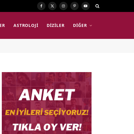
Facebook
X
Instagram
Pinterest
YouTube
(Twitter)
ER
ASTROLOJI
DIZILER
DIĞER