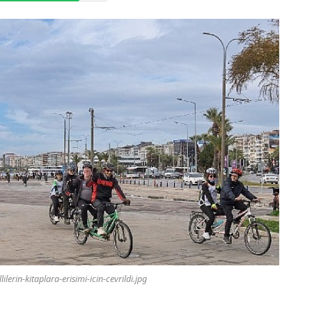
lerin-kitaplara-erisimi-icin-cevrildi.jpg