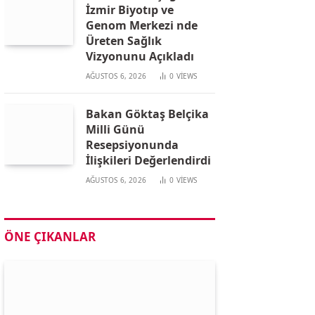
İzmir Biyotıp ve
Genom Merkezi nde
Üreten Sağlık
Vizyonunu Açıkladı
AĞUSTOS 6, 2026
0
VIEWS
Bakan Göktaş Belçika
Milli Günü
Resepsiyonunda
İlişkileri Değerlendirdi
AĞUSTOS 6, 2026
0
VIEWS
ÖNE ÇIKANLAR