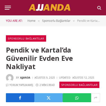
YOU ARE AT:
Home
Sponsorlu Bağlantılar
Pendik ve Kartal’da Güvenilir Evden Eve Nakliyat
»
»
SPONSORLU BAĞLANTILAR
Pendik ve Kartal’da
Güvenilir Evden Eve
Nakliyat
BY
AJJANDA
AĞUSTOS 9, 2025
UPDATED:
AĞUSTOS 12, 2025
SPONSORLU BAĞLANTILAR
YORUM YAPILMAMIŞ
2 MINS READ