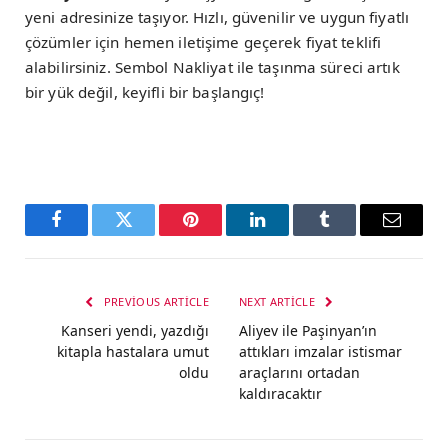
yeni adresinize taşıyor. Hızlı, güvenilir ve uygun fiyatlı
çözümler için hemen iletişime geçerek fiyat teklifi
alabilirsiniz. Sembol Nakliyat ile taşınma süreci artık
bir yük değil, keyifli bir başlangıç!
Facebook
Twitter
Pinterest
LinkedIn
Tumblr
Email
PREVIOUS ARTICLE
NEXT ARTICLE
Kanseri yendi, yazdığı
Aliyev ile Paşinyan’ın
kitapla hastalara umut
attıkları imzalar istismar
oldu
araçlarını ortadan
kaldıracaktır