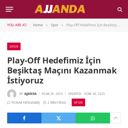
YOU ARE AT:
Home
Spor
Play-Off Hedefimiz İçin Beşiktaş Maçını Kazanmak İstiyoruz
»
»
SPOR
Play-Off Hedefimiz İçin
Beşiktaş Maçını Kazanmak
İstiyoruz
BY
AJJANDA
OCAK 26, 2025
UPDATED:
OCAK 26, 2025
SPOR
YORUM YAPILMAMIŞ
2 MINS READ