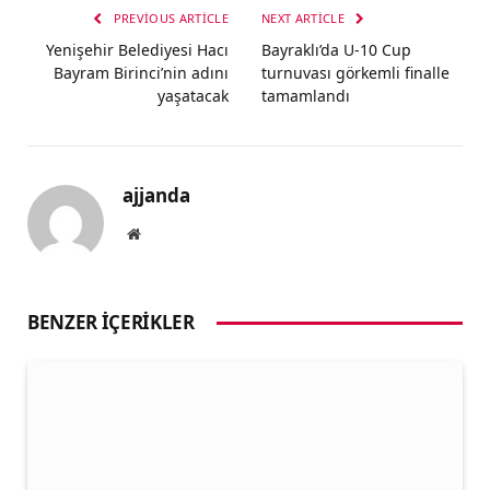
PREVIOUS ARTICLE
NEXT ARTICLE
Yenişehir Belediyesi Hacı
Bayraklı’da U-10 Cup
Bayram Birinci’nin adını
turnuvası görkemli finalle
yaşatacak
tamamlandı
ajjanda
Website
BENZER İÇERIKLER