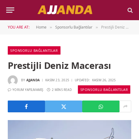
YOU ARE AT:
Home
Sponsorlu Bağlantılar
Prestijli Deniz Macerası
»
»
SPONSORLU BAĞLANTILAR
Prestijli Deniz Macerası
BY
AJJANDA
KASIM 23, 2025
UPDATED:
KASIM 26, 2025
SPONSORLU BAĞLANTILAR
YORUM YAPILMAMIŞ
2 MINS READ