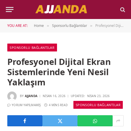
YOU ARE AT:
Home
Sponsorlu Bağlantılar
Profesyonel Dijital Ekran Sistemlerinde Yeni Nesil Yaklaşım
»
»
SPONSORLU BAĞLANTILAR
Profesyonel Dijital Ekran
Sistemlerinde Yeni Nesil
Yaklaşım
BY
AJJANDA
NISAN 16, 2026
UPDATED:
NISAN 23, 2026
SPONSORLU BAĞLANTILAR
YORUM YAPILMAMIŞ
4 MINS READ