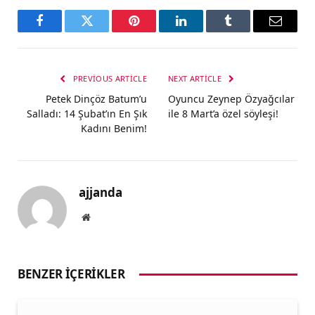
Facebook
Twitter
Pinterest
LinkedIn
Tumblr
Email
PREVIOUS ARTICLE
NEXT ARTICLE
Petek Dinçöz Batum’u
Oyuncu Zeynep Özyağcılar
Salladı: 14 Şubat’ın En Şık
ile 8 Mart’a özel söyleşi!
Kadını Benim!
ajjanda
Website
BENZER İÇERIKLER