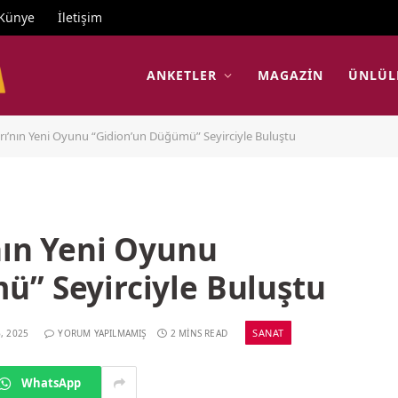
Künye
İletişim
ANKETLER
MAGAZIN
ÜNLÜL
arı’nın Yeni Oyunu “Gidion’un Düğümü” Seyirciyle Buluştu
’nın Yeni Oyunu
ü” Seyirciyle Buluştu
SANAT
, 2025
YORUM YAPILMAMIŞ
2 MINS READ
WhatsApp