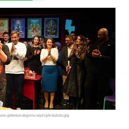
oyunu-gidionun-dugumu-seyirciyle-bulustu.jpg