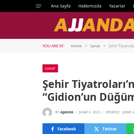
Ana Sayfa
Hakkımızda
Yazarlar
YOU ARE AT:
Home
Sanat
Şehir Tiyatrol
»
»
SANAT
Şehir Tiyatroları
“Gidion’un Düğüm
BY
AJJANDA
ŞUBAT 6, 2025
UPDATED:
ŞUBAT 6
Facebook
Twitter