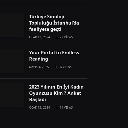
Türkiye Sinoloji
Topluluğu İstanbul’da
faaliyete geçti
OCAK 13, 2024
27
VIEWS
Your Portal to Endless
Reading
MAYIS 3, 2025
26
VIEWS
2023 Yılının En İyi Kadın
Oyuncusu Kim ? Anket
Başladı
OCAK 13, 2024
11
VIEWS