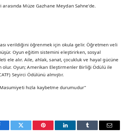
eri arasında Müze Gazhane Meydan Sahne’de.
sı verildiğini öğrenmek için okula gelir. Öğretmen veli
şür. Oyun eğitim sistemini eleştirirken, sosyal
ti ele alır. Aile, ahlak, sanat, çocukluk ve hayal gücüne
olur. Oyun; Amerikan Eleştirmenler Birliği Ödülü ile
ATF) Seyirci Ödülünü almıştır.
Masumiyeti hızla kaybetme durumudur”
Facebook
Twitter
Pinterest
LinkedIn
Tumblr
Email