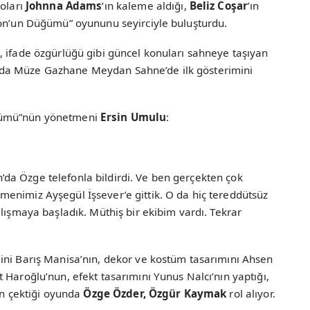
roları
Johnna Adams
’ın kaleme aldığı,
Beliz Coşar
’ın
ion’un Düğümü” oyununu seyirciyle buluşturdu.
, ifade özgürlüğü gibi güncel konuları sahneye taşıyan
da Müze Gazhane Meydan Sahne’de ilk gösterimini
ğümü”nün yönetmeni
Ersin Umulu
:
a Özge telefonla bildirdi. Ve ben gerçekten çok
enimiz Ayşegül İşsever’e gittik. O da hiç tereddütsüz
alışmaya başladık. Müthiş bir ekibim vardı. Tekrar
ini Barış Manisa’nın, dekor ve kostüm tasarımını Ahsen
 Haroğlu’nun, efekt tasarımını Yunus Nalcı’nın yaptığı,
ın çektiği oyunda
Özge Özder, Özgür Kaymak
rol alıyor.