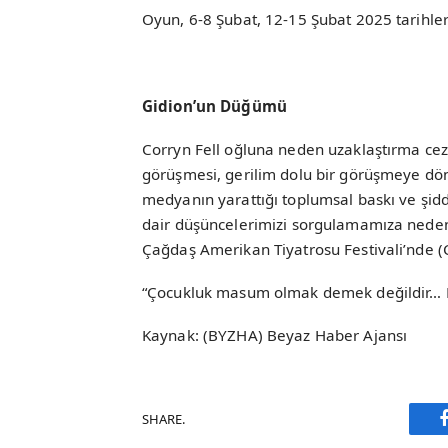
Oyun, 6-8 Şubat, 12-15 Şubat 2025 tarihl
Gidion’un Düğümü
Corryn Fell oğluna neden uzaklaştırma ceza
görüşmesi, gerilim dolu bir görüşmeye dönü
medyanın yarattığı toplumsal baskı ve şidde
dair düşüncelerimizi sorgulamamıza neden 
Çağdaş Amerikan Tiyatrosu Festivali’nde (C
“Çocukluk masum olmak demek değildir… 
Kaynak: (BYZHA) Beyaz Haber Ajansı
SHARE.