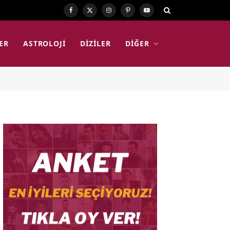
Facebook
X
Instagram
Pinterest
YouTube
(Twitter)
ER
ASTROLOJI
DIZILER
DIĞER