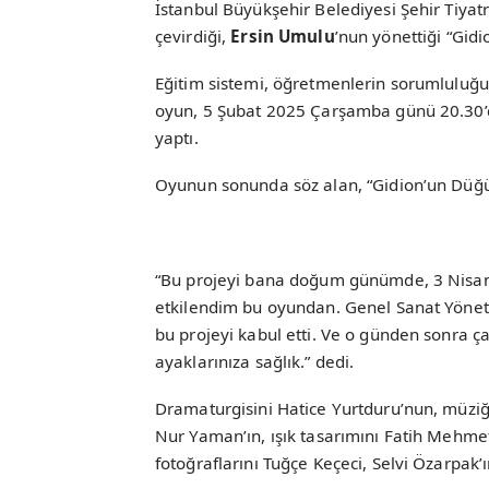
İstanbul Büyükşehir Belediyesi Şehir Tiyat
çevirdiği,
Ersin Umulu
’nun yönettiği “Gid
Eğitim sistemi, öğretmenlerin sorumluluğu
oyun, 5 Şubat 2025 Çarşamba günü 20.30’
yaptı.
Oyunun sonunda söz alan, “Gidion’un Dü
“Bu projeyi bana doğum günümde, 3 Nisan’d
etkilendim bu oyundan. Genel Sanat Yönetm
bu projeyi kabul etti. Ve o günden sonra ç
ayaklarınıza sağlık.” dedi.
Dramaturgisini Hatice Yurtduru’nun, müziğ
Nur Yaman’ın, ışık tasarımını Fatih Mehmet
fotoğraflarını Tuğçe Keçeci, Selvi Özarpak’