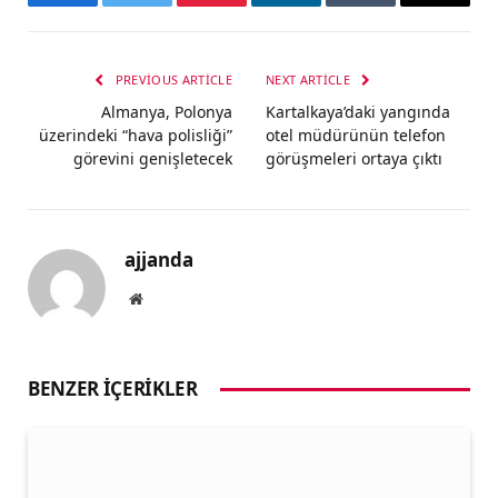
Facebook
Twitter
Pinterest
LinkedIn
Tumblr
Email
PREVIOUS ARTICLE
NEXT ARTICLE
Almanya, Polonya
Kartalkaya’daki yangında
üzerindeki “hava polisliği”
otel müdürünün telefon
görevini genişletecek
görüşmeleri ortaya çıktı
ajjanda
Website
BENZER İÇERIKLER