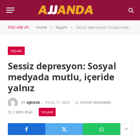
YOU ARE AT:
Home
Yaşam
Sessiz depresyon: Sosyal medyada mutlu, içeride yalnız
»
»
YAŞAM
Sessiz depresyon: Sosyal
medyada mutlu, içeride
yalnız
BY
AJJANDA
EYLÜL 11, 2025
YORUM YAPILMAMIŞ
YAŞAM
3 MINS READ