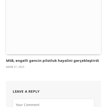
MSB, engelli gencin pilotluk hayalini gerçekleştirdi
KASIM 27, 2025
LEAVE A REPLY