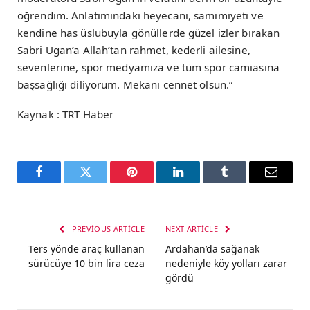
öğrendim. Anlatımındaki heyecanı, samimiyeti ve
kendine has üslubuyla gönüllerde güzel izler bırakan
Sabri Ugan’a Allah’tan rahmet, kederli ailesine,
sevenlerine, spor medyamıza ve tüm spor camiasına
başsağlığı diliyorum. Mekanı cennet olsun.”
Kaynak : TRT Haber
Facebook
Twitter
Pinterest
LinkedIn
Tumblr
Email
PREVIOUS ARTICLE
NEXT ARTICLE
Ters yönde araç kullanan
Ardahan’da sağanak
sürücüye 10 bin lira ceza
nedeniyle köy yolları zarar
gördü