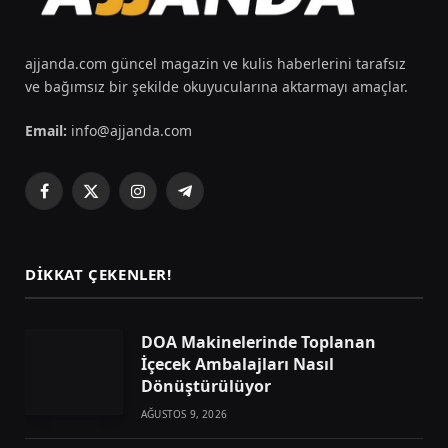
ajjanda.com güncel magazin ve kulis haberlerini tarafsız
ve bağımsız bir şekilde okuyucularına aktarmayı amaçlar.
Email:
info@ajjanda.com
Facebook
X
Instagram
Telegram
(Twitter)
DIKKAT ÇEKENLER!
DOA Makinelerinde Toplanan
İçecek Ambalajları Nasıl
Dönüştürülüyor
AĞUSTOS 9, 2026