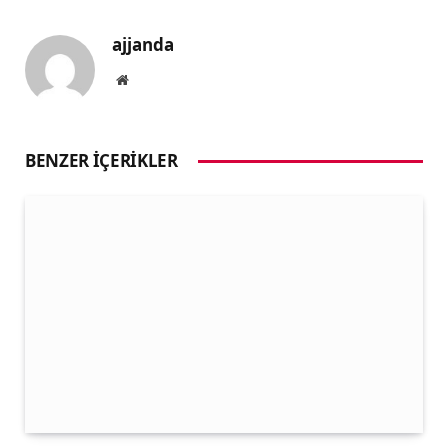
ajjanda
Website
BENZER İÇERIKLER