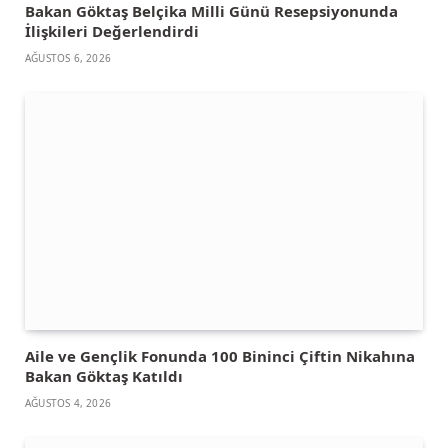
Bakan Göktaş Belçika Milli Günü Resepsiyonunda
İlişkileri Değerlendirdi
AĞUSTOS 6, 2026
Aile ve Gençlik Fonunda 100 Bininci Çiftin Nikahına
Bakan Göktaş Katıldı
AĞUSTOS 4, 2026