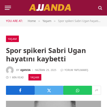
YOU ARE AT:
Home
Yaşam
Spor spikeri Sabri Ugan hayatını kaybetti
»
»
YAŞAM
Spor spikeri Sabri Ugan
hayatını kaybetti
BY
AJJANDA
HAZIRAN 29, 2025
YORUM YAPILMAMIŞ
YAŞAM
1 MIN READ