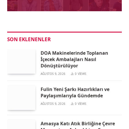
SON EKLENENLER
DOA Makinelerinde Toplanan
İçecek Ambalajları Nasıl
Dönüştürülüyor
AĞUSTOS 9, 2026
0
VIEWS
Fulin Yeni Şarkı Hazırlıkları ve
Paylaşımlarıyla Gündemde
AĞUSTOS 9, 2026
0
VIEWS
Amasya Katı Atık Birliğine Çevre