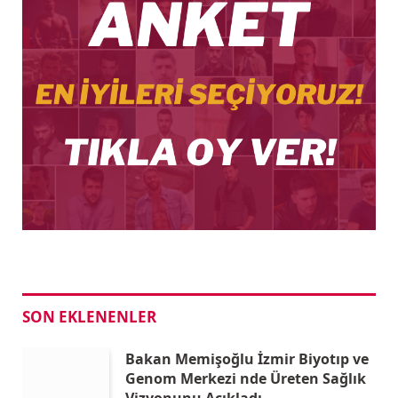
SON EKLENENLER
Bakan Memişoğlu İzmir Biyotıp ve
Genom Merkezi nde Üreten Sağlık
Vizyonunu Açıkladı