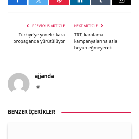
Facebook
Twitter
Pinterest
LinkedIn
Tumblr
Email
PREVIOUS ARTICLE
NEXT ARTICLE
Türkiye’ye yönelik kara
TRT, karalama
propaganda yürütülüyor
kampanyalarına asla
boyun eğmeyecek
ajjanda
Website
BENZER İÇERIKLER