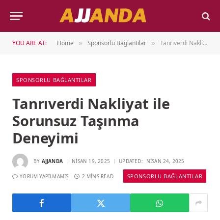
YOU ARE AT:
Home
Sponsorlu Bağlantılar
Tanrıverdi Nakliyat ile Sorunsuz Taşınma Deneyimi
»
»
SPONSORLU BAĞLANTILAR
Tanrıverdi Nakliyat ile
Sorunsuz Taşınma
Deneyimi
BY
AJJANDA
NISAN 19, 2025
UPDATED:
NISAN 24, 2025
SPONSORLU BAĞLANTILAR
YORUM YAPILMAMIŞ
2 MINS READ