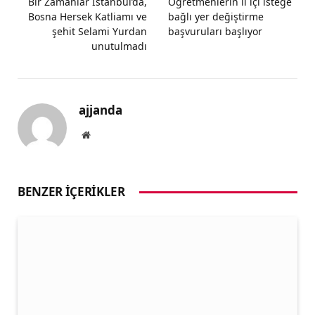
Bir Zamanlar İstanbul’da,
Öğretmenlerin il içi isteğe
Bosna Hersek Katliamı ve
bağlı yer değiştirme
şehit Selami Yurdan
başvuruları başlıyor
unutulmadı
ajjanda
Website
BENZER İÇERIKLER