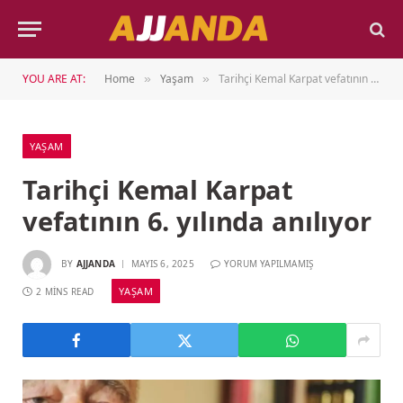
YOU ARE AT:
Home
Yaşam
Tarihçi Kemal Karpat vefatının 6. yılında anılıyor
»
»
YAŞAM
Tarihçi Kemal Karpat
vefatının 6. yılında anılıyor
BY
AJJANDA
MAYIS 6, 2025
YORUM YAPILMAMIŞ
YAŞAM
2 MINS READ