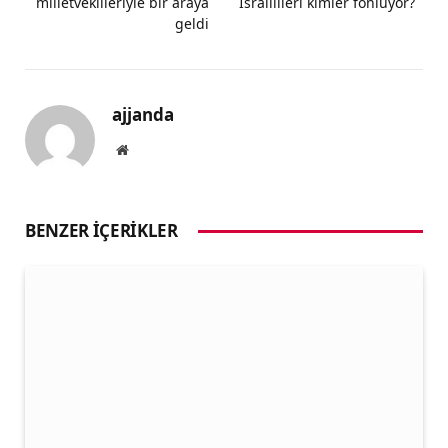
milletvekilleriyle bir araya
İsraillileri kimler fonluyor?
geldi
ajjanda
Website
BENZER İÇERIKLER