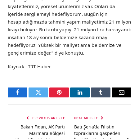
kıyafetlerimiz, yöresel ürünlerimiz var. Onları da
içeride sergilemeyi hedefliyorum. Bugün için
hesapladığımızda tahmini yapım maliyetimiz 21 milyon
lirayı buluyor. Bu tarihi yapıyı 21 milyon lira harcayarak
inşallah 18 ay sonra beldemize kazandırmayı
hedefliyoruz. Yüksek bir maliyet ama beldemize ve
gençlerimize değer.” diye konuştu.
Kaynak : TRT Haber
Facebook
Twitter
Pinterest
LinkedIn
Tumblr
Email
PREVIOUS ARTICLE
NEXT ARTICLE
Bakan Fidan, AK Parti
Batı Şeria’da Filistin
Marmara Bölgesi
topraklarını gaspeden