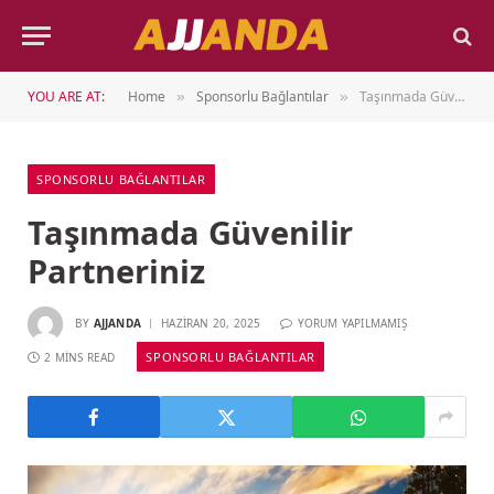
YOU ARE AT:
Home
Sponsorlu Bağlantılar
Taşınmada Güvenilir Partneriniz
»
»
SPONSORLU BAĞLANTILAR
Taşınmada Güvenilir
Partneriniz
BY
AJJANDA
HAZIRAN 20, 2025
YORUM YAPILMAMIŞ
SPONSORLU BAĞLANTILAR
2 MINS READ