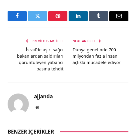
Facebook
Twitter
Pinterest
LinkedIn
Tumblr
Email
PREVIOUS ARTICLE
NEXT ARTICLE
İsrail’de aşırı sağcı
Dünya genelinde 700
bakanlardan saldırıları
milyondan fazla insan
görüntüleyen yabancı
açlıkla mücadele ediyor
basına tehdit
ajjanda
Website
BENZER İÇERIKLER