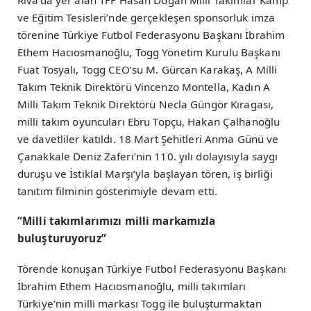
Riva’da yer alan TFF Hasan Doğan Milli Takımlar Kamp
ve Eğitim Tesisleri’nde gerçekleşen sponsorluk imza
törenine Türkiye Futbol Federasyonu Başkanı İbrahim
Ethem Hacıosmanoğlu, Togg Yönetim Kurulu Başkanı
Fuat Tosyalı, Togg CEO’su M. Gürcan Karakaş, A Milli
Takım Teknik Direktörü Vincenzo Montella, Kadın A
Milli Takım Teknik Direktörü Necla Güngör Kıragası,
milli takım oyuncuları Ebru Topçu, Hakan Çalhanoğlu
ve davetliler katıldı. 18 Mart Şehitleri Anma Günü ve
Çanakkale Deniz Zaferi’nin 110. yılı dolayısıyla saygı
duruşu ve İstiklal Marşı’yla başlayan tören, iş birliği
tanıtım filminin gösterimiyle devam etti.
“Milli takımlarımızı milli markamızla
buluşturuyoruz”
Törende konuşan Türkiye Futbol Federasyonu Başkanı
İbrahim Ethem Hacıosmanoğlu, milli takımları
Türkiye’nin milli markası Togg ile buluşturmaktan