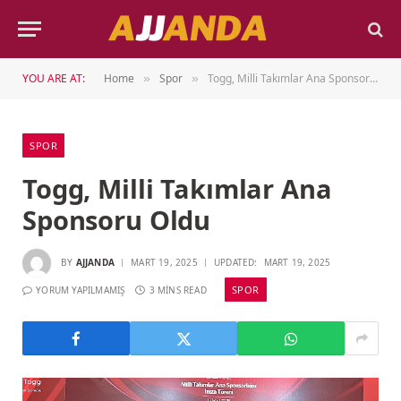
YOU ARE AT:
Home
Spor
Togg, Milli Takımlar Ana Sponsoru Oldu
»
»
SPOR
Togg, Milli Takımlar Ana
Sponsoru Oldu
BY
AJJANDA
MART 19, 2025
UPDATED:
MART 19, 2025
SPOR
YORUM YAPILMAMIŞ
3 MINS READ