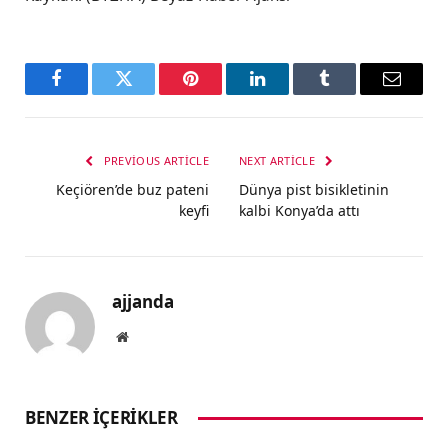
Facebook
Twitter
Pinterest
LinkedIn
Tumblr
Email
PREVIOUS ARTICLE
NEXT ARTICLE
Keçiören’de buz pateni
Dünya pist bisikletinin
keyfi
kalbi Konya’da attı
ajjanda
Website
BENZER İÇERIKLER